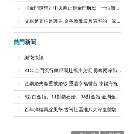
《金門瞭望》中央應正視金門航班「一位難求」問題
父親是支柱是護盾 金寧致敬最具表率的一家之長
熱門
新聞
誠徵快訊
KDC金門流行舞蹈團赴福州交流 勇奪兩岸街舞賽三等獎
金鑽婚夫妻重披婚紗 重溫幸福誓言 陳福海祝福牽手半世紀 情深相守成典範
5對白金婚、11對鑽石婚、36對金婚 金湖金沙夫妻共享榮耀時刻 陳福海表揚金鑽婚夫妻 向半世紀相守家庭典範致敬
百年洋樓再綻風華 古崗社區推八大深度體驗