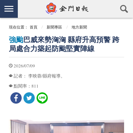
現在位置：
首頁
新聞專區
地方新聞
強颱
巴威來勢洶洶 縣府升高預警 跨
局處合力築起防颱堅實陣線
2026/07/09
李映蓉/縣府報導。
記者：
811
點閱率：