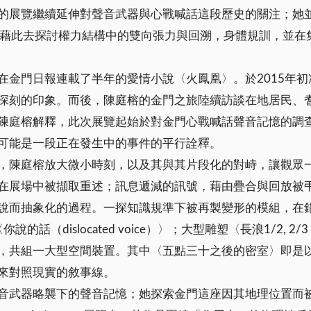
的展覽繼續延伸對聲音武器與心戰喊話這段歷史的關注；她
時藉此去探討權力結構中的雙向張力與回溯，身體規訓，並在
在金門日報連載了半年的愛情小說〈火鳳凰〉。於2015年
深刻的印象。而後，陳庭榕的金門之旅陸續訪談在地居民、
陳庭榕解釋，此次展覽起始於對金門心戰喊話聲音記憶的調
可能是一段正在發生中的事件的平行詮釋。
，陳庭榕放大微小時刻，以及其與其片段化的對峙，讓觀眾
在展場中被擷取重述；訊息遞減的訊號，藉由疊合與回放被
說而抽象化的過程。一探知識規準下被再製變形的模組，在
islocated voice）〉；大型雕塑〈長浪1/2, 2/3（
，共組一大型空間裝置。其中〈五點三十之後的密室〉即是
來對照現實的敘事線。
音武器略襲下的聲音記憶；她探索金門這座因其地理位置而