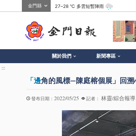
:::
27~28 ℃
多雲短暫陣雨
關於我們
新聞專區
:::
「邊
角的風標—陳庭榕個展」回溯
2022/05/25
林靈/綜合報導
發布日期：
記者：