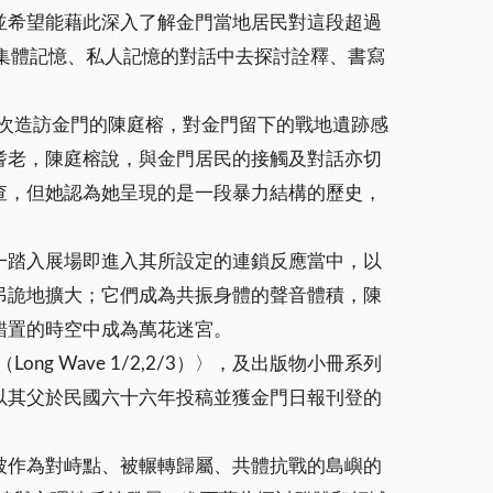
並希望能藉此深入了解金門當地居民對這段超過
集體記憶、私人記憶的對話中去探討詮釋、書寫
初次造訪金門的陳庭榕，對金門留下的戰地遺跡感
耆老，陳庭榕說，與金門居民的接觸及對話亦切
查，但她認為她呈現的是一段暴力結構的歷史，
一踏入展場即進入其所設定的連鎖反應當中，以
弔詭地擴大；它們成為共振身體的聲音體積，陳
錯置的時空中成為萬花迷宮。
Long Wave 1/2,2/3）〉，及出版物小冊系列
以其父於民國六十六年投稿並獲金門日報刊登的
被作為對峙點、被輾轉歸屬、共體抗戰的島嶼的