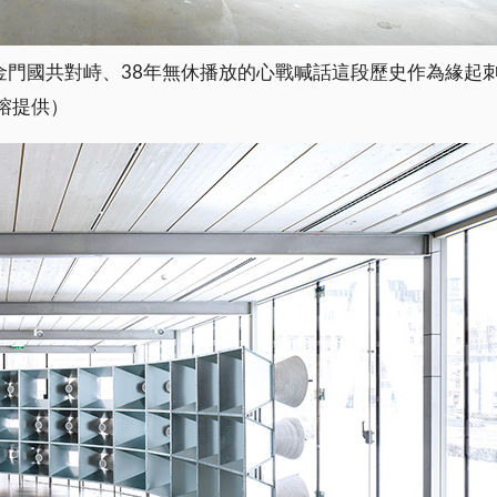
金門國共對峙、38年無休播放的心戰喊話這段歷史作為緣起
榕提供）