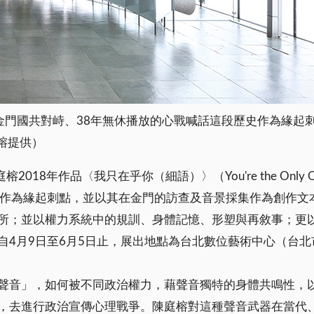
金門國共對峙、38年無休播放的心戰喊話這段歷史作為緣起
榕提供）
作品〈我只在乎你（細語）〉（You're the Only One I 
史作為緣起刺點，並以其在金門的訪查及音景採集作為創作文
所；並以權力系統中的規訓、身體記憶、形塑與再敘事；更
4月9日至6月5日止，展出地點為台北數位藝術中心（台北
聲音」，如何被不同政治權力，藉聲音獨特的身體共鳴性，
，去進行政治宣傳心理戰爭。陳庭榕對這種聲音武器在當代