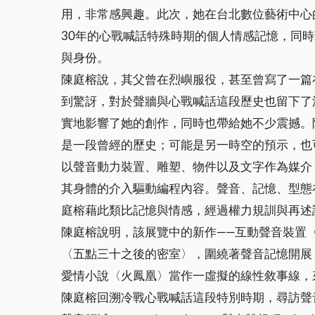
用，非常感興趣。此次，她在台北數位藝術中心
30年的心戰喊話特殊時期的個人情感記憶，同
與身份。
陳庭榕說，其父曾在烈嶼服役，甚至曾寫了一篇
到驚訝，對於聲牆與心戰喊話這段歷史也留下了
實地影響了她的創作，同時也帶給她不少震撼。
是一段曾經的歷史；可能是另一時空的預示，也
以聲音動力裝置、雕塑、物件以及文字作為媒介
其身體的介入驅動編程內容。聲音、記憶、型態
庭榕藉此類比記憶與情感，經過權力規訓與再述
陳庭榕說明，該展覽中的新作——互動聲音裝置〈你說的話（d
〈五點三十之後的密室〉，圍繞著聲音記憶開展
愛情小說〈火鳳凰〉當作一虛擬的線性敘事線，
陳庭榕回溯冷戰心戰喊話這段特別時期，尋訪聲