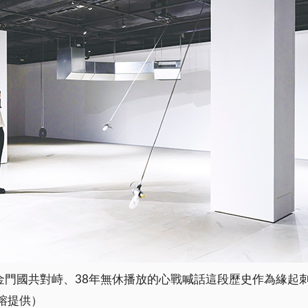
金門國共對峙、38年無休播放的心戰喊話這段歷史作為緣起
榕提供）