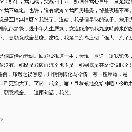
夕；那年，我九歲，父親四十五。那個在我心目中一直是鐵
？我不確定。也許，還有續篇？我回房睡覺，卻整夜睡不著
說是至情無情麼？我哭了。沒錯，我是個早熟的孩子。總用
裡忽然驚覺，幾十年人生歷練，竟沒能磨損我九歲時聽來的
大，更願意成全甚麼。當晚，我第二次為這個「強大」流了
是個疲倦的老婦。回頭檢視這一生，發現「厚道」讓我犯傻
並沒有。那麼是頭破血流？也不是。那到底是甚麼情況呢？
一種傷，痛過之後無感，只悄悄轉化為冷情；有一種厚道，是
自己更強大了。至於「成全」嘛！且恭敬地交給神吧！今晚
，願意成全。」這兩句話，我哭。
講詞。