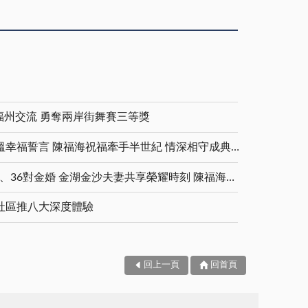
福州交流 勇奪兩岸街舞賽三等獎
金鑽婚夫妻重披婚紗 重溫幸福誓言 陳福海祝福牽手半世紀 情深相守成典範
5對白金婚、11對鑽石婚、36對金婚 金湖金沙夫妻共享榮耀時刻 陳福海表揚金鑽婚夫妻 向半世紀相守家庭典範致敬
社區推八大深度體驗
回上一頁
回首頁