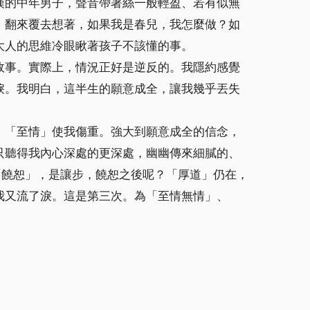
漢的中年男子，聲音帶著絲一般輕盈、若有似無
。翻來覆去想著，如果我是春兒，我怎麼做？如
大人的思維冷眼瞅著孩子不該懂的事。
故事。實際上，情況正好是逆反的。我隱約感覺
淚。我明白，這半生的願意成全，讓我幾乎丟失
，「至情」使我傷重。強大到願意成全的信念，
只聽得我內心深處的更深處，幽幽傳來細膩的、
「饒恕」，是讓步，饒恕之後呢？「厚道」仍在，
我又流了淚。這是第三次。為「至情無情」、