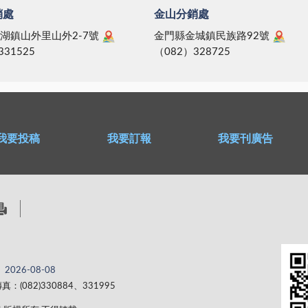
銷處
金山分銷處
湖鎮山外里山外2-7號
金門縣金城鎮民族路92號
331525
（082）328725
我要投稿
我要訂報
我要刊廣告
2026-08-08
真：(082)330884、331995