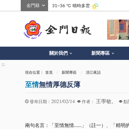
:::
31~36 ℃
晴時多雲
關於我們
新聞專區
:::
現在位置：
首頁
新聞專區
浯江夜話
至情
無情厚德反薄
2021/02/14
王學敏。
發布日期：
作者：
點
兩句名言：「至情無情……」（註一）、「精明