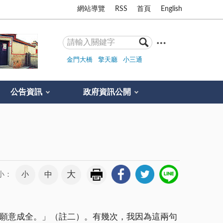
網站導覽
RSS
首頁
English
金門大橋
擎天廳
小三通
公告資訊
政府資訊公開
大
小
中
小：
到願意成全。」（註二）。有幾次，我因為這兩句