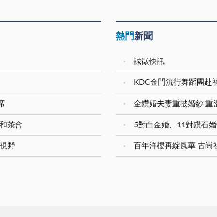
熱門
新聞
誠徵快訊
KDC金門流行舞蹈團赴
席
展和茶會
際視野
百年洋樓再綻風華 古崗