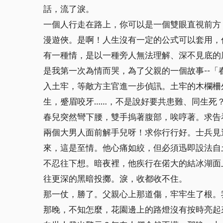
話，流了淚。
一個人行走在路上，你可以是一個雙眼直視前方
漫遊俠。是啊！人生沒有一定的公式可以套用，
有一種情，是以一種旁人無法理解、深不見底的
是我第一次為情而哭，為了父親的一個故事--
入土牢，等敵方主官進一步偵訊。土牢的木欄柵
生，蹙眉咬牙……，不是說好要共患難、同生死
春兒突然彎下腰，雙手摀著腹部，唉哼著。求告看
兩個大男人面前解手兒呀！求你行行好。士兵見
來，這是至情。他心痛如絞，但必須迅即設法自
不忍往下想。暗夜裡，他疾行在偌大的結冰湖面
往更深的黑暗投擲。淚，收都收不住。
那一仗，勝了。父親心上那道傷，牢牢生了根。
那晚，不知怎麼，花園邊上的路燈沒有按時亮起