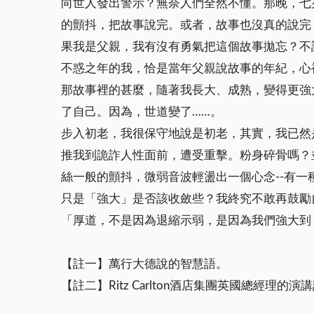
向世人發出警示？無奈人們全然不懂。那晚，七
的顫抖，把故事說完。或者，故事也沒真的說完
果我是父親，我有沒有勇氣把這個故事拋忘？不
不惑之年的我，恰是當年父親說故事的年紀，心
那故事裡的甚麼，隨著我長大、成熟，變得更強
了自己。因為，世道變了……。
步入初老，我很保守地說是初老，其實，我已然
推我到詭詐人性面前，遭受重擊。粉身碎骨嗎？
絲一般的顫抖，微弱音波輕盪出一個心念--有
只是「強大」是否該收斂些？我終究不敢再鼓勵
「厚道，不是因為退縮示弱，是因為我們強大到
【註一】萬行大德說的智慧語。
【註二】Ritz Carlton酒店集團英國總經理的演