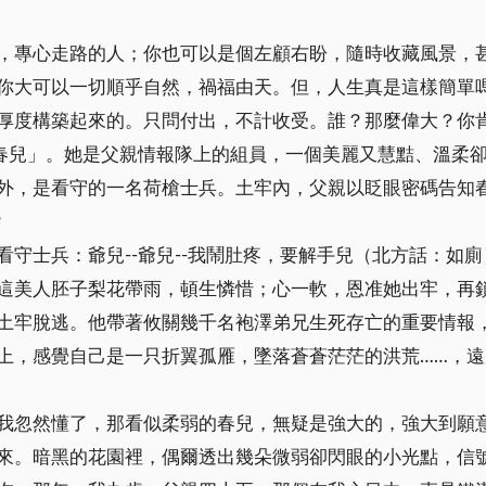
，專心走路的人；你也可以是個左顧右盼，隨時收藏風景，
你大可以一切順乎自然，禍福由天。但，人生真是這樣簡單
厚度構築起來的。只問付出，不計收受。誰？那麼偉大？你
「春兒」。她是父親情報隊上的組員，一個美麗又慧黠、溫柔
外，是看守的一名荷槍士兵。土牢內，父親以眨眼密碼告知
？
守士兵：爺兒--爺兒--我鬧肚疼，要解手兒（北方話：如
這美人胚子梨花帶雨，頓生憐惜；心一軟，恩准她出牢，再
土牢脫逃。他帶著攸關幾千名袍澤弟兄生死存亡的重要情報
上，感覺自己是一只折翼孤雁，墜落蒼蒼茫茫的洪荒……，
我忽然懂了，那看似柔弱的春兒，無疑是強大的，強大到願
來。暗黑的花園裡，偶爾透出幾朵微弱卻閃眼的小光點，信