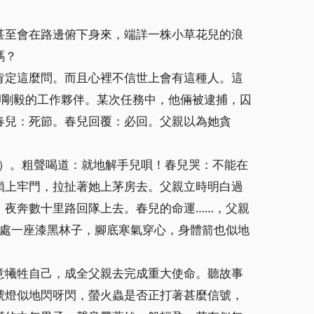
甚至會在路邊俯下身來，端詳一株小草花兒的浪
嗎？
肯定這麼問。而且心裡不信世上會有這種人。這
卻剛毅的工作夥伴。某次任務中，他倆被逮捕，囚
春兒：死節。春兒回覆：必回。父親以為她貪
廁）。粗聲喝道：就地解手兒唄！春兒哭：不能在
鎖上牢門，拉扯著她上茅房去。父親立時明白過
，夜奔數十里路回隊上去。春兒的命運……，父親
遠處一座漆黑林子，腳底寒氣穿心，身體箭也似地
意犧牲自己，成全父親去完成重大使命。聽故事
號燈似地閃呀閃，螢火蟲是否正打著甚麼信號，