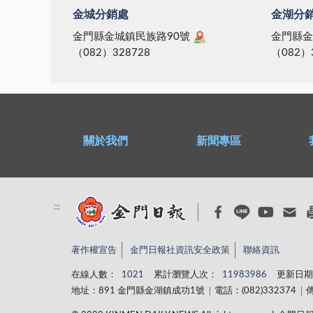
金城分銷處
金湖分
金門縣金城鎮民族路90號
金門縣金
（082）328728
（082）
關於我們
新聞專區
:::
著作權宣告
金門日報社資訊安全政策
聯絡資訊
在線人數：
1021
累計瀏覽人次：
11983986
更新日期
地址：891 金門縣金湖鎮成功1號
電話：(082)332374
傳