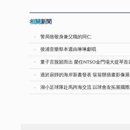
相關
新聞
警局致敬身兼父職的同仁
後浦音樂祭本週由琳琳獻唱
董子言脫穎而出 榮任NTSO金門場大提琴首
過於寂靜的海岸新書發表 翁翁辦插畫影像
湖小足球隊赴馬跨海交流 以球會友拓展國