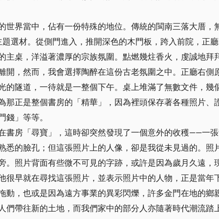
的世界當中，佔有一份特殊的地位。傳統的閩南三落大厝，
主題選材。從側門進入，推開深色的木門板，跨入前院，正
的主桌，洋溢著濃厚的宗族氛圍。點燃幾炷香火，虔誠地拜
離開，然而，我會選擇陶醉在這份古老氛圍之中。正廳右側
光的隧道，一待就是一整個下午。桌上堆滿了無數文件，幾
為那正是整個書房的「精華」，因為裡頭保存著各種照片、
門錢」等等。
在書房「尋寶」，這時卻突然發現了一個意外的收穫——一
熟悉的臉孔；但這張照片上的人像，卻是我從未見過的。照
旁。照片背面有些微不可見的字跡，或許是因為歲月久遠，
他很早就在尋找這張照片，並表示照片中的人物，正是當年
拖動，也或是因為遠方事業的異彩閃爍，許多金門在地的鄉
人們帶往新的土地，而我們家中的部分人亦隨著時代潮流踏