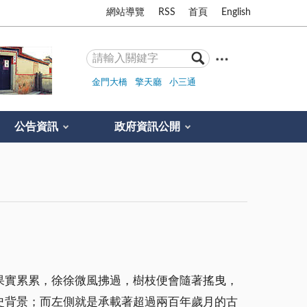
網站導覽
RSS
首頁
English
金門大橋
擎天廳
小三通
公告資訊
政府資訊公開
果實累累，徐徐微風拂過，樹枝便會隨著搖曳，
史背景；而左側就是承載著超過兩百年歲月的古