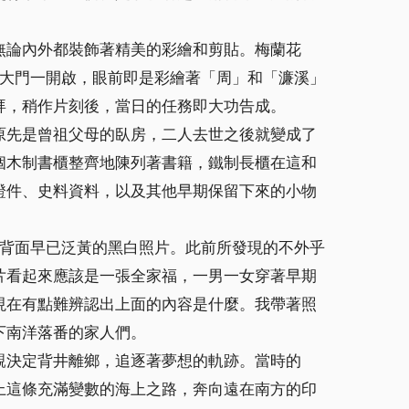
無論內外都裝飾著精美的彩繪和剪貼。梅蘭花
廳大門一開啟，眼前即是彩繪著「周」和「濂溪」
拜，稍作片刻後，當日的任務即大功告成。
原先是曾祖父母的臥房，二人去世之後就變成了
個木制書櫃整齊地陳列著書籍，鐵制長櫃在這和
證件、史料資料，以及其他早期保留下來的小物
張背面早已泛黃的黑白照片。此前所發現的不外乎
片看起來應該是一張全家福，一男一女穿著早期
現在有點難辨認出上面的內容是什麼。我帶著照
下南洋落番的家人們。
親決定背井離鄉，追逐著夢想的軌跡。當時的
上這條充滿變數的海上之路，奔向遠在南方的印