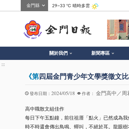
:::
29~33 ℃
晴時多雲
關於我們
新聞專區
:::
《第
四屆金門青少年文學獎徵文比
2024/05/18
金門高中／周
發布日期：
作者：
高中職散文組佳作
每日下午五點鐘，前往祖厝「點火」已然成為我
時不時還會傳出鳥鳴、蟬叫，不絕於耳。龍眼樹