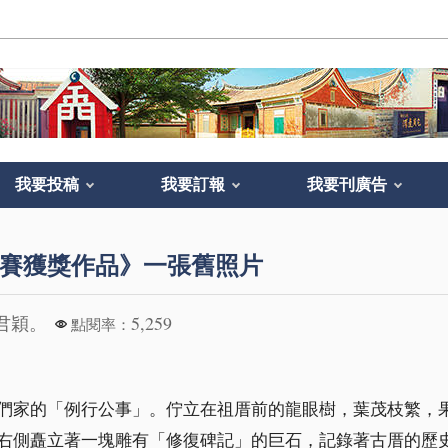
我要投稿
我要訂報
我要刊廣告
賽獲獎作品》一張舊照片
君穎。
5,259
點閱率：
們家的「例行公事」。佇立在祖厝前的龍眼樹，葉茂枝繁，
右側矗立著一塊雕有「修復碑記」的巨石，記錄著古厝的歷