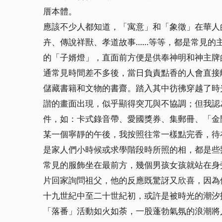
厝本體。
應該不少人都知道，「寓意」和「象徵」在華人
卉、傳說祥獸、孝道故事……等等，都是常見的
的「子婿燈」，直面前方便是供奉神明和神主牌
通常見時間差不多後，當日負責點香的人會直接
儲藏書籍和文物的書齋。踏入其中彷彿穿越了時
諧的畫面出現，似乎顯得突兀與不協調；但我認
件，如：卡式錄音帶、愛國獎券、集郵冊、「金
某一個寧靜的午後，我按照往常一樣點完香，待
是家人們小時候或求學階段時所照的相，都是些
常見的服飾坐在最前方，幾個男孩女孩就站在身
片回家詢問祖父，他的反應既驚訝又欣喜，因為
十九世紀中至二十世紀初，或許是被時光的潮汐
「落番」活動如火如荼，一股蓬勃氣氛的浪潮將