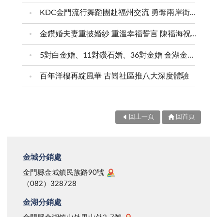
KDC金門流行舞蹈團赴福州交流 勇奪兩岸街舞賽三等獎
金鑽婚夫妻重披婚紗 重溫幸福誓言 陳福海祝福牽手半世紀 情深相守成典範
5對白金婚、11對鑽石婚、36對金婚 金湖金沙夫妻共享榮耀時刻 陳福海表揚金鑽婚夫妻 向半世紀相守家庭典範致敬
百年洋樓再綻風華 古崗社區推八大深度體驗
回上一頁
回首頁
金城分銷處
金門縣金城鎮民族路90號
（082）328728
金湖分銷處