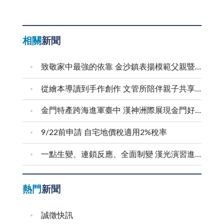
相關
新聞
致敬家中最強的依靠 金沙鎮表揚模範父親暨新好爸爸
從繪本導讀到手作創作 文管所陪伴親子共享溫馨時光
金門特產跨海進軍臺中 漢神洲際展現金門好滋味
9/22前申請 自宅地價稅適用2%稅率
一點生變、連鎖反應、全面制變 漢光演習進行防護射擊
熱門
新聞
誠徵快訊