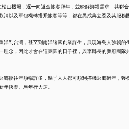
前往松山機場，逐一向返金旅客拜年，並瞭解鄉親需求，其聯
取消以及軍包機轉搭乘旅客等等，都在吳成典立委及其服務
重洋到台灣，甚至到南洋諸國創業謀生，展現海島人強韌的
一理念，因此才會在這團圓的日子裡，與李縣長的縣府團隊
返鄉較往年順暢許多，幾乎人人都可順利搭機返鄉過年，獲
新年快樂、馬年行大運。