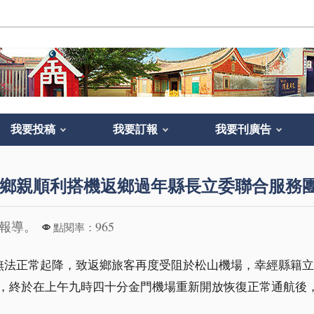
我要投稿
我要訂報
我要刊廣告
鄉親順利搭機返鄉過年縣長立委聯合服務
合報導。
965
點閱率：
機無法正常起降，致返鄉旅客再度受阻於松山機場，幸經縣籍
，終於在上午九時四十分金門機場重新開放恢復正常通航後