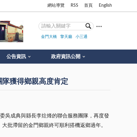
網站導覽
RSS
首頁
English
金門大橋
擎天廳
小三通
公告資訊
政府資訊公開
團隊獲得鄉親高度肯定
立委吳成典與縣長李炷烽的聯合服務團隊，再度發
，大批滯留的金門鄉親終可順利搭機返鄉過年。