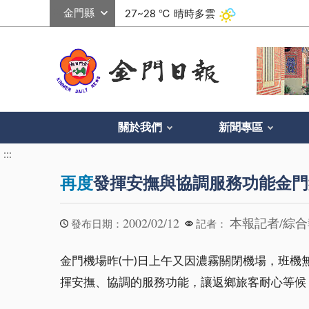
:::
27~28 ℃
晴時多雲
關於我們
新聞專區
:::
再度
發揮安撫與協調服務功能金門
2002/02/12
本報記者/綜
發布日期：
記者：
金門機場昨(十)日上午又因濃霧關閉機場，班
揮安撫、協調的服務功能，讓返鄉旅客耐心等候