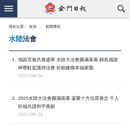
現在位置：
首頁
新聞專區
水陸
法會
1
地區宮廟共襄盛舉 水陸大法會圓滿落幕 縣長感謝
神尊駐駕護持法會 祈願建構幸福家園
2025/08/26
2
2025水陸大法會圓滿落幕 凝聚十方信眾善念 千人
祈福共譜和平善願
2025/08/26