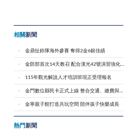
相關
新聞
金鼎扯鈴隊海外參賽 奪得2金6銀佳績
金防部首次14天教召 配合漢光42號演習強化防衛戰力
115年觀光解說人才培訓班現正受理報名
金門數位縣民卡正式上線 整合交通、繳費與生活服務 迎接在地智慧新生活
金寧親子館打造共玩空間 陪伴孩子快樂成長
熱門
新聞