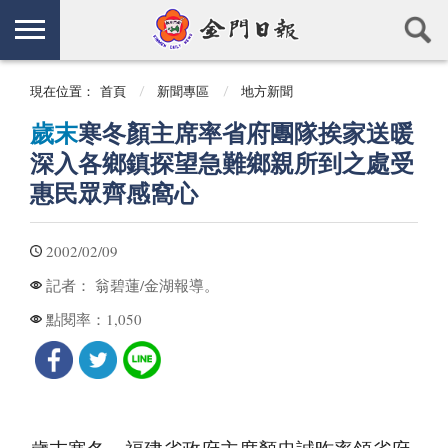
現在位置：
首頁
新聞專區
地方新聞
歲末
寒冬顏主席率省府團隊挨家送暖
深入各鄉鎮探望急難鄉親所到之處受
惠民眾齊感窩心
2002/02/09
翁碧蓮/金湖報導。
記者：
1,050
點閱率：