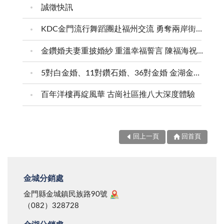
誠徵快訊
KDC金門流行舞蹈團赴福州交流 勇奪兩岸街舞賽三等獎
金鑽婚夫妻重披婚紗 重溫幸福誓言 陳福海祝福牽手半世紀 情深相守成典範
5對白金婚、11對鑽石婚、36對金婚 金湖金沙夫妻共享榮耀時刻 陳福海表揚金鑽婚夫妻 向半世紀相守家庭典範致敬
百年洋樓再綻風華 古崗社區推八大深度體驗
回上一頁
回首頁
金城分銷處
金門縣金城鎮民族路90號
（082）328728