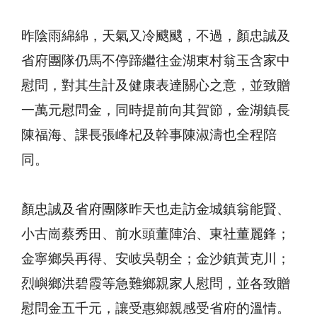
昨陰雨綿綿，天氣又冷颼颼，不過，顏忠誠及
省府團隊仍馬不停蹄繼往金湖東村翁玉含家中
慰問，對其生計及健康表達關心之意，並致贈
一萬元慰問金，同時提前向其賀節，金湖鎮長
陳福海、課長張峰杞及幹事陳淑濤也全程陪
同。
顏忠誠及省府團隊昨天也走訪金城鎮翁能賢、
小古崗蔡秀田、前水頭董陣治、東社董麗鋒；
金寧鄉吳再得、安岐吳朝全；金沙鎮黃克川；
烈嶼鄉洪碧霞等急難鄉親家人慰問，並各致贈
慰問金五千元，讓受惠鄉親感受省府的溫情。