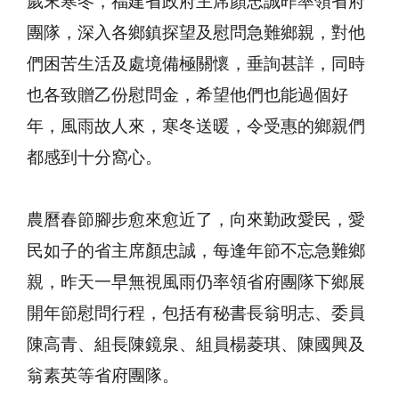
歲末寒冬，福建省政府主席顏忠誠昨率領省府
團隊，深入各鄉鎮探望及慰問急難鄉親，對他
們困苦生活及處境備極關懷，垂詢甚詳，同時
也各致贈乙份慰問金，希望他們也能過個好
年，風雨故人來，寒冬送暖，令受惠的鄉親們
都感到十分窩心。
農曆春節腳步愈來愈近了，向來勤政愛民，愛
民如子的省主席顏忠誠，每逢年節不忘急難鄉
親，昨天一早無視風雨仍率領省府團隊下鄉展
開年節慰問行程，包括有秘書長翁明志、委員
陳高青、組長陳鏡泉、組員楊菱琪、陳國興及
翁素英等省府團隊。