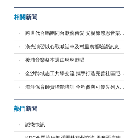
相關
新聞
跨世代合唱團同台獻藝傳愛 父親節感恩音樂會溫馨登場
漢光演習以心戰喊話車及村里廣播驗證訊息傳遞效能
後浦音樂祭本週由琳琳獻唱
金沙跨域志工共學交流 攜手打造完善社區照顧網絡
海洋保育師資增能培訓 全程參與可優先列入到校宣導講師
熱門
新聞
誠徵快訊