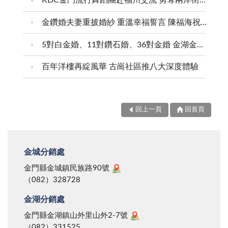
KDC金門流行舞蹈團赴福州交流 勇奪兩岸街舞賽三等獎
金鑽婚夫妻重披婚紗 重溫幸福誓言 陳福海祝福牽手半世紀 情深相守成典範
5對白金婚、11對鑽石婚、36對金婚 金湖金沙夫妻共享榮耀時刻 陳福海表揚金鑽婚夫妻 向半世紀相守家庭典範致敬
百年洋樓再綻風華 古崗社區推八大深度體驗
回上一頁
回首頁
金城分銷處
金門縣金城鎮民族路90號
（082）328728
金湖分銷處
金門縣金湖鎮山外里山外2-7號
（082）331525