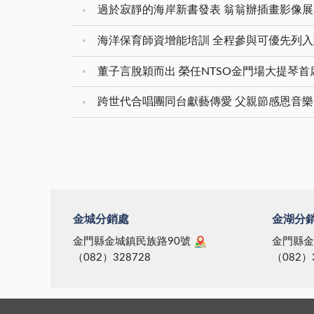
過於寂靜的海岸新書發表 翁翁辦插畫影像
海洋保育師資增能培訓 全程參與可優先列
董子言脫穎而出 榮任NTSO金門場大提琴首
跨世代合唱團同台獻藝傳愛 父親節感恩音
金城分銷處
金湖分
金門縣金城鎮民族路90號
金門縣金
（082）328728
（082）