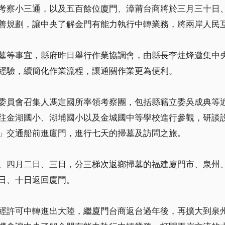
考察小三通，以及五百餘位廈門、漳莆台商將於三月三十日
善規劃，讓中央了解金門有能力執行中轉業務，將兩岸人民
墓等事宜，縣府昨日舉行作業協調會，由縣長李炷烽邀集中
經驗，續簡化作業流程，讓通關作業更為便利。
委員會召集人馮定國所率領考察團，包括縣籍立委吳成典等
往金湖國小、湖埔國小以及金城國中等學校進行參觀，研談
」交通船前進廈門，進行七天的掃墓及訪問之旅。
、四月二日、三日，分三梯次返鄉掃墓的福建廈門市、泉州
日、十日返回廈門。
經許可中轉進出大陸，繼廈門台商返台過年後，再擴大到泉