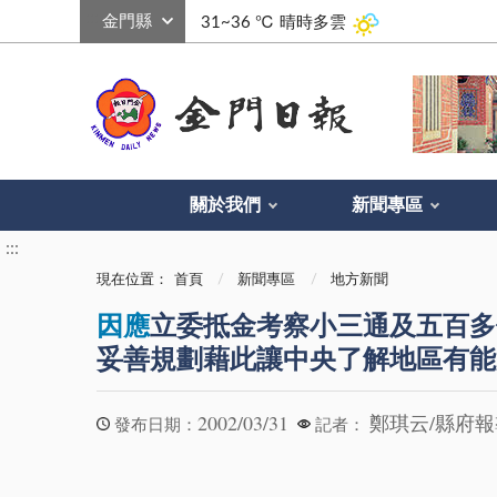
:::
31~36 ℃
晴時多雲
關於我們
新聞專區
:::
現在位置：
首頁
新聞專區
地方新聞
因應
立委抵金考察小三通及五百多
妥善規劃藉此讓中央了解地區有能
2002/03/31
鄭琪云/縣府
發布日期：
記者：