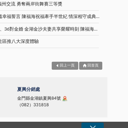
福州交流 勇奪兩岸街舞賽三等獎
金鑽婚夫妻重披婚紗 重溫幸福誓言 陳福海祝福牽手半世紀 情深相守成典範
5對白金婚、11對鑽石婚、36對金婚 金湖金沙夫妻共享榮耀時刻 陳福海表揚金鑽婚夫妻 向半世紀相守家庭典範致敬
社區推八大深度體驗
回上一頁
回首頁
夏興分銷處
金門縣金湖鎮夏興84號
（082）331818