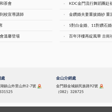
展和茶會
KDC金門流行舞蹈團赴
入到校宣導講師
席
樂會溫馨登場
百年洋樓再綻風華 古崗
銷處
金山分銷處
湖鎮山外里山外2-7號
金門縣金城鎮民族路92號
331525
（082）328725