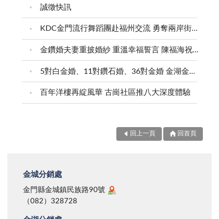
誠徵快訊
KDC金門流行舞蹈團赴福州交流 勇奪兩岸街舞賽三等獎
金鑽婚夫妻重披婚紗 重溫幸福誓言 陳福海祝福牽手半世紀 情深相守成典範
5對白金婚、11對鑽石婚、36對金婚 金湖金沙夫妻共享榮耀時刻 陳福海表揚金鑽婚夫妻 向半世紀相守家庭典範致敬
百年洋樓再綻風華 古崗社區推八大深度體驗
回上一頁
回首頁
金城分銷處
金門縣金城鎮民族路90號
（082）328728