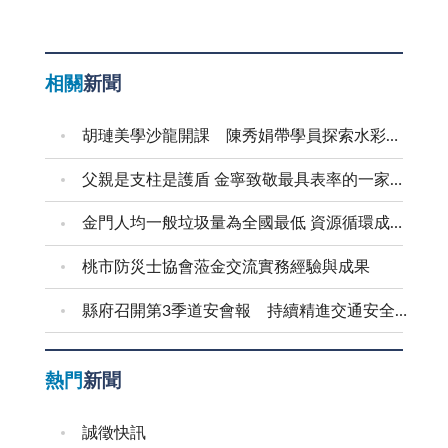
相關
新聞
胡璉美學沙龍開課 陳秀娟帶學員探索水彩藝術
父親是支柱是護盾 金寧致敬最具表率的一家之長
金門人均一般垃圾量為全國最低 資源循環成果獲肯定 逐步邁向永續島嶼典範
桃市防災士協會蒞金交流實務經驗與成果
縣府召開第3季道安會報 持續精進交通安全作為
熱門
新聞
誠徵快訊