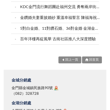
KDC金門流行舞蹈團赴福州交流 勇奪兩岸街舞賽三等獎
金鑽婚夫妻重披婚紗 重溫幸福誓言 陳福海祝福牽手半世紀 情深相守成典範
5對白金婚、11對鑽石婚、36對金婚 金湖金沙夫妻共享榮耀時刻 陳福海表揚金鑽婚夫妻 向半世紀相守家庭典範致敬
百年洋樓再綻風華 古崗社區推八大深度體驗
回上一頁
回首頁
金城分銷處
金門縣金城鎮民族路90號
（082）328728
金湖分銷處