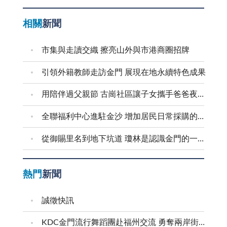
相關
新聞
市集與走讀交織 擦亮山外與市港商圈招牌
引領外籍教師走訪金門 展現在地永續特色成果
用陪伴過父親節 古崗社區讓子女攜手爸爸夜遊村莊
全聯福利中心進駐金沙 增加居民日常採購的便利性
從御賜里名到地下坑道 瓊林是認識金門的一扇窗
熱門
新聞
誠徵快訊
KDC金門流行舞蹈團赴福州交流 勇奪兩岸街舞賽三等獎