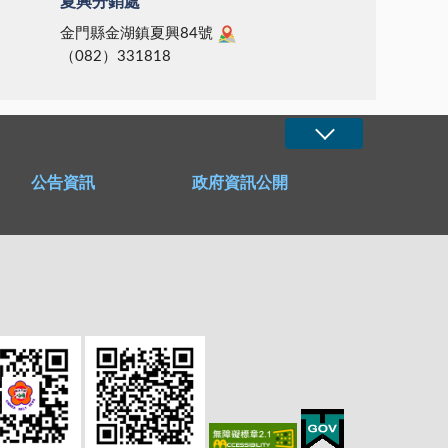
夏興分銷處
金門縣金湖鎮夏興84號
（082）331818
公告資訊
政府資訊公開