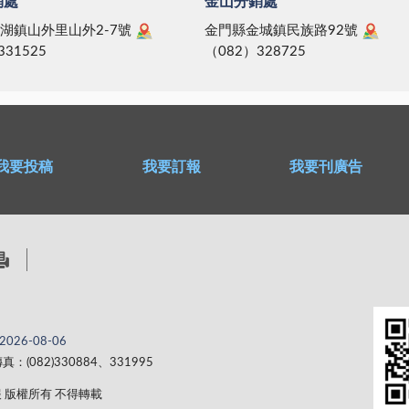
銷處
金山分銷處
湖鎮山外里山外2-7號
金門縣金城鎮民族路92號
331525
（082）328725
我要投稿
我要訂報
我要刊廣告
2026-08-06
真：(082)330884、331995
 金門日報 版權所有 不得轉載