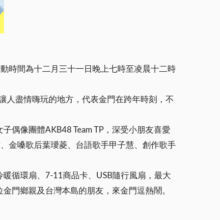
活動時間為十二月三十一日晚上七時至凌晨十二時
夠讓人盡情嗨玩的地方，代表金門在跨年時刻，不
團體AKB48 Team TP，深受小朋友喜愛
瑋、金嗓歌后葉璦菱、台語歌手甲子慧、創作歌手
循環扇、7-11商品卡、USB隨行風扇，最大
位金門鄉親及台灣本島的朋友，來金門逗熱鬧。