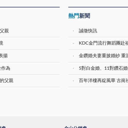
熱門
新聞
的父親
誠徵快訊
境
KDC金門流行舞蹈團赴
表揚
全作為
敬的父親
百年洋樓再綻風華 古崗