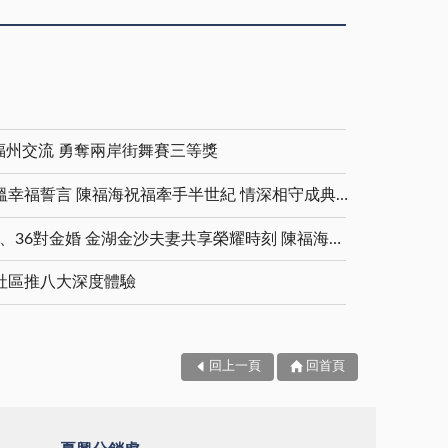
福州交流 勇奪兩岸街舞賽三等獎
金鑽婚夫妻重披婚紗 重溫幸福誓言 陳福海祝福牽手半世紀 情深相守成典範
5對白金婚、11對鑽石婚、36對金婚 金湖金沙夫妻共享榮耀時刻 陳福海表揚金鑽婚夫妻 向半世紀相守家庭典範致敬
社區推八大深度體驗
回上一頁
回首頁