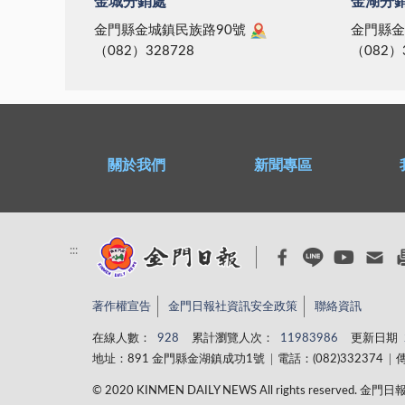
金城分銷處
金湖分
金門縣金城鎮民族路90號
金門縣金
（082）328728
（082）
關於我們
新聞專區
:::
著作權宣告
金門日報社資訊安全政策
聯絡資訊
在線人數：
928
累計瀏覽人次：
11983986
更新日期
地址：891 金門縣金湖鎮成功1號
電話：(082)332374
傳
© 2020 KINMEN DAILY NEWS All rights reserved.