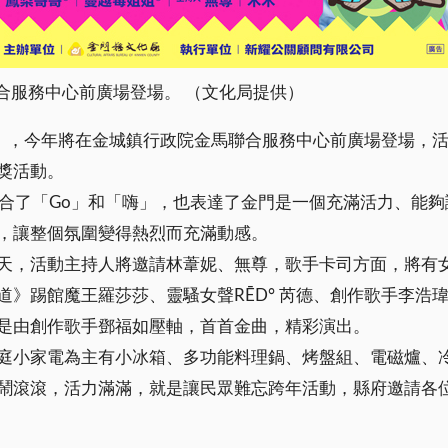
合服務中心前廣場登場。 （文化局提供）
」，今年將在金城鎮行政院金馬聯合服務中心前廣場登場，
獎活動。
融合了「Go」和「嗨」，也表達了金門是一個充滿活力、能
，讓整個氛圍變得熱烈而充滿動感。
活動主持人將邀請林葦妮、無尊，歌手卡司方面，將有女子偶像
道》踢館魔王羅莎莎、靈騷女聲RĒD° 芮德、創作歌手李浩
是由創作歌手鄧福如壓軸，首首金曲，精彩演出。
小家電為主有小冰箱、多功能料理鍋、烤盤組、電磁爐、冷暖
鬧滾滾，活力滿滿，就是讓民眾難忘跨年活動，縣府邀請各