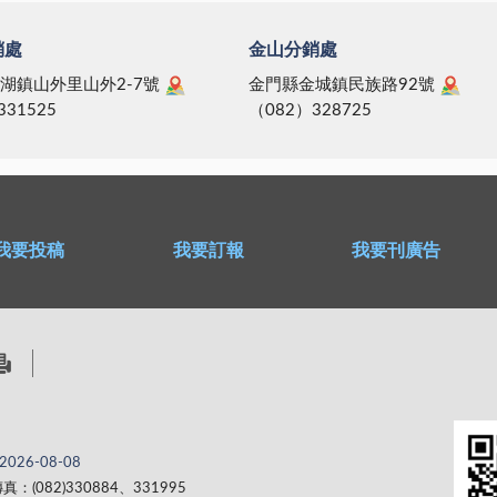
銷處
金山分銷處
湖鎮山外里山外2-7號
金門縣金城鎮民族路92號
331525
（082）328725
我要投稿
我要訂報
我要刊廣告
2026-08-08
真：(082)330884、331995