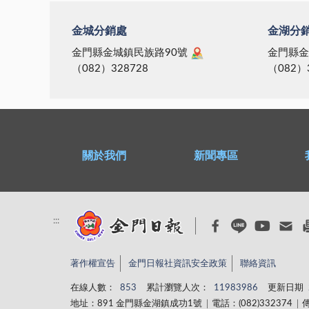
金城分銷處
金湖分
金門縣金城鎮民族路90號
金門縣金
（082）328728
（082）
關於我們
新聞專區
:::
著作權宣告
金門日報社資訊安全政策
聯絡資訊
在線人數：
853
累計瀏覽人次：
11983986
更新日期
地址：891 金門縣金湖鎮成功1號
電話：(082)332374
傳