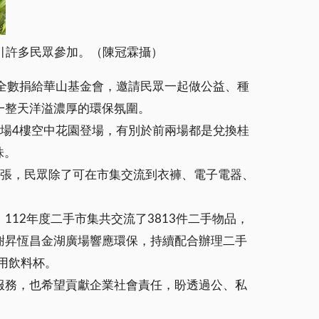
引許多民眾參加。（陳冠霖攝）
全數捐給華山基金會，邀請民眾一起做公益、種
場一整天洋溢濃厚的環保氛圍。
場4樓空中花園登場，有別於前兩場都是兌換桂
株。
開張，民眾除了可在市集交流到衣褲、電子電器、
12年度二手市集共交流了3813件二手物品，
謝昇恆昌金湖廣場響應環保，持續配合辦理二手
次用飲料杯。
服務，也希望貢獻企業社會責任，盼透過公、私