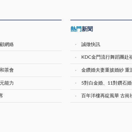
熱門
新聞
照顧網絡
誠徵快訊
KDC金門流行舞蹈團赴
展和茶會
多元能力
席
百年洋樓再綻風華 古崗