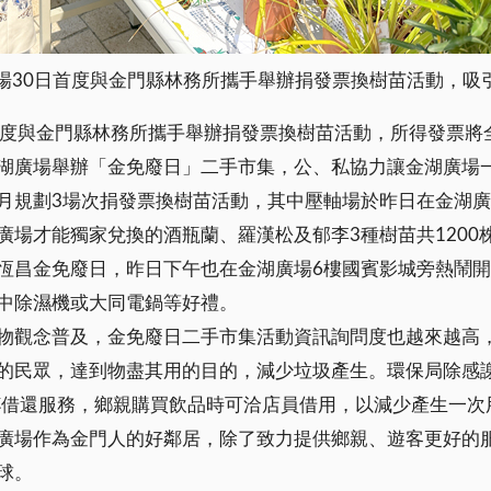
場30日首度與金門縣林務所攜手舉辦捐發票換樹苗活動，吸
首度與金門縣林務所攜手舉辦捐發票換樹苗活動，所得發票將
金湖廣場舉辦「金免廢日」二手市集，公、私協力讓金湖廣
月規劃3場次捐發票換樹苗活動，其中壓軸場於昨日在金湖廣
場才能獨家兌換的酒瓶蘭、羅漢松及郁李3種樹苗共1200
恆昌金免廢日，昨日下午也在金湖廣場6樓國賓影城旁熱鬧
中除濕機或大同電鍋等好禮。
觀念普及，金免廢日二手市集活動資訊詢問度也越來越高，1
的民眾，達到物盡其用的目的，減少垃圾產生。環保局除感
獺金杯借還服務，鄉親購買飲品時可洽店員借用，以減少產生一
廣場作為金門人的好鄰居，除了致力提供鄉親、遊客更好的
球。