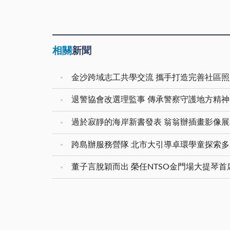
相關
新聞
金沙跨域志工共學交流 攜手打造完善社區
退警協會改選理監事 傳承警察守護地方精神
過於寂靜的海岸新書發表 翁翁辦插畫影像
跨島辦服務營隊 北市大引導卓環學童探索
董子言脫穎而出 榮任NTSO金門場大提琴首