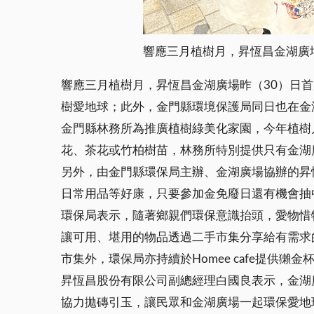
響應三月植樹月，昇恆昌金湖廣
響應三月植樹月，昇恆昌金湖廣場昨（30）日
樹愛地球；此外，金門縣環境保護局同日也在
金門縣林務所為推廣植樹綠美化家園，今年植樹
花、茶花或竹柏樹苗，林務所特別提供只有金湖廣
另外，由金門縣環保局主辦、金湖廣場協辦的昇
日常用品等好康，只要參加金免廢日還有機會抽
環保局表示，隨著鄉親們環保意識抬頭，愛物惜物
讓可用、堪用的物品透過二手市集分享給有需求
市集外，環保局亦持續於Homee cafe提供
昇恆昌股份有限公司副總經理白國良表示，金湖
協力拋磚引玉，讓民眾和金湖廣場一起環保愛地