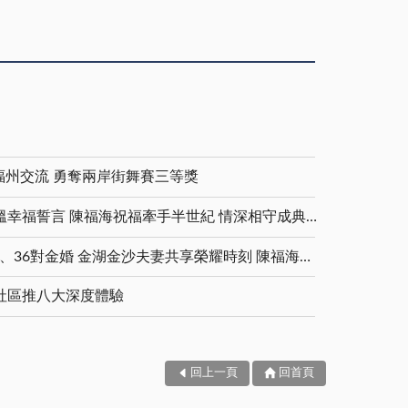
福州交流 勇奪兩岸街舞賽三等獎
金鑽婚夫妻重披婚紗 重溫幸福誓言 陳福海祝福牽手半世紀 情深相守成典範
5對白金婚、11對鑽石婚、36對金婚 金湖金沙夫妻共享榮耀時刻 陳福海表揚金鑽婚夫妻 向半世紀相守家庭典範致敬
社區推八大深度體驗
回上一頁
回首頁