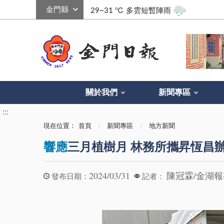
:::
29~31 ℃
多雲短暫陣雨
關於我們
新聞專區
:::
現在位置：
首頁
新聞專區
地方新聞
響應
三月植樹月 林務所攜昇恆昌
2024/03/31
陳冠霖/金湖
發布日期：
記者：