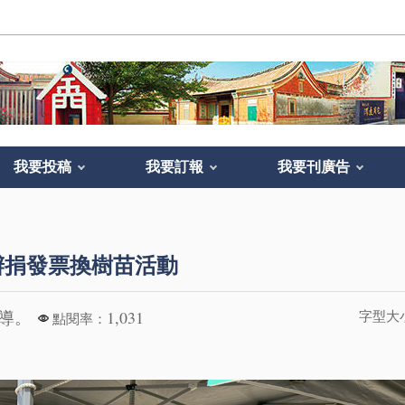
我要投稿
我要訂報
我要刊廣告
辦捐發票換樹苗活動
報導。
1,031
字型大
點閱率：