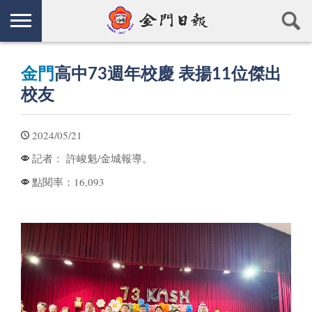
金門
高中73週年校慶 表揚11位傑出
校友
2024/05/21
許峻魁/金城報導。
記者：
16,093
點閱率：