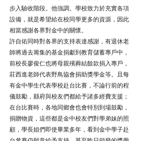
步入驗收階段。他強調。學校致力於充實各項
設備，就是希望給在校同學更多的資源，因此
相當感謝各界對金中的關懷。
許自佑同時對各界的支持表達感謝，有退休老
師將過去籌集的基金捐獻到教育儲蓄專戶中，
前校長廖俊仁也將母親殯葬結餘款捐入專戶，
莊西進老師代表野鳥協會捐助獎學金等。且每
有金中學生代表學校赴台比賽，不論行前的程
儀鼓勵，縣府與校友們都給予諸多經費支援；
在台比賽時，各地同鄉會也會特別到場鼓勵，
捐贈物資，這些都是金中校友們對學弟妹的照
顧，學長姐們即使畢業多年，看到金中學子赴
台參賽仍願意給予支持。甚至昨日頒發的獎學