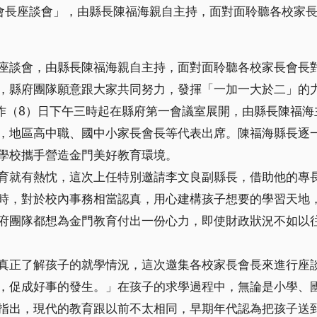
會會長座談會」，由縣長陳福海親自主持，面對面聆聽各校家
座談會，由縣長陳福海親自主持，面對面聆聽各校家長會長
，縣府團隊願意跟大家共同努力，發揮「一加一大於二」的
於昨（8）日下午三時起在縣府第一會議室展開，由縣長陳福
，地區高中職、國中小家長會長等代表出席。陳福海縣長逐
學校攜手營造金門美好教育環境。
育就有熱忱，這次上任特別邀請李文良副縣長，借助他的專
時，對於校內事務相當認真，用心建構孩子想要的學習天地
府團隊都想為金門教育付出一份心力，即使財政狀況不如以
真正了解孩子的就學情況，這次邀集各校家長會長來進行座
，促成好事的發生。」在孩子的求學過程中，無論是小學、
指出，現代的教育跟以前不太相同，早期年代認為把孩子送