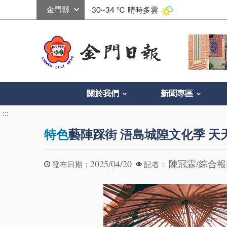
:::
30~34 ℃
晴時多雲
關於我們
新聞專區
:::
特色
藝陣踩街 浯島城隍文化季 天
2025/04/20
陳冠霖/綜合
發布日期：
記者：