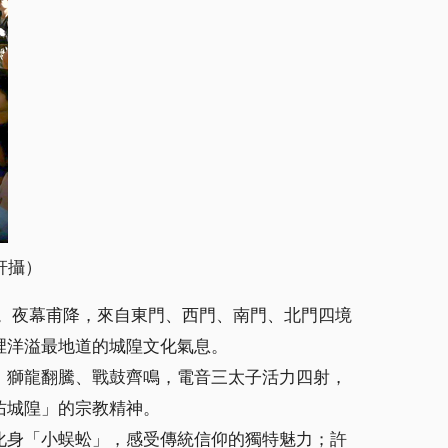
軒攝）
場。夜幕甫降，來自東門、西門、南門、北門四境
裡洋溢最地道的城隍文化氣息。
，獅龍翻騰、戰鼓齊鳴，電音三太子活力四射，
佑城隍」的宗教精神。
化身「小蜈蚣」，感受傳統信仰的獨特魅力；許