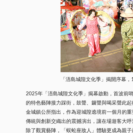
「浯島城隍文化季」揭開序幕，
2025年「浯島城隍文化季」揭幕啟動，首波前
的特色藝陣接力踩街，鼓聲、鑼聲與喝采聲此起
金城鎮公所指出，作為迎城隍遶境前一個月的重
傳統與創新交織出的震撼演出，讓在場遊客大呼
除了觀賞藝陣，「蜈蚣座妝人」體驗更成為親子