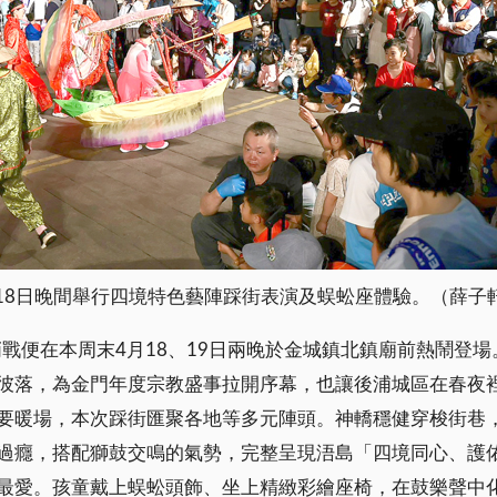
18日晚間舉行四境特色藝陣踩街表演及蜈蚣座體驗。（薛子
哨戰便在本周末4月18、19日兩晚於金城鎮北鎮廟前熱鬧登
彼落，為金門年度宗教盛事拉開序幕，也讓後浦城區在春夜
要暖場，本次踩街匯聚各地等多元陣頭。神轎穩健穿梭街巷
過癮，搭配獅鼓交鳴的氣勢，完整呈現浯島「四境同心、護
最愛。孩童戴上蜈蚣頭飾、坐上精緻彩繪座椅，在鼓樂聲中