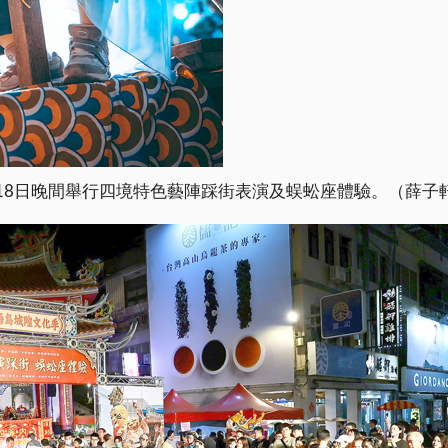
18日晚間舉行四境特色藝陣踩街表演及蜈蚣座體驗。（薛子