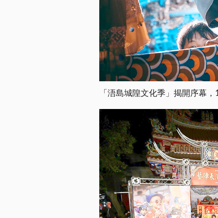
「浯島城隍文化季」揭開序幕，