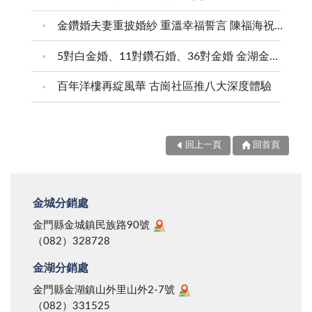
金鑽婚夫妻重披婚紗 重溫幸福誓言 陳福海祝福牽手半世紀 情深相守成典範
5對白金婚、11對鑽石婚、36對金婚 金湖金沙夫妻共享榮耀時刻 陳福海表揚金鑽婚夫妻 向半世紀相守家庭典範致敬
百年洋樓再綻風華 古崗社區推八大深度體驗
回上一頁
回首頁
金城分銷處
金門縣金城鎮民族路90號
（082）328728
金湖分銷處
金門縣金湖鎮山外里山外2-7號
（082）331525