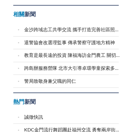
相關
新聞
金沙跨域志工共學交流 攜手打造完善社區照顧網絡
退警協會改選理監事 傳承警察守護地方精神
教育是最長遠的投資 陳福海訪金門農工 關切食安並盤點校園整建需求
跨島辦服務營隊 北市大引導卓環學童探索多元能力
警局致敬身兼父職的同仁
熱門
新聞
誠徵快訊
KDC金門流行舞蹈團赴福州交流 勇奪兩岸街舞賽三等獎