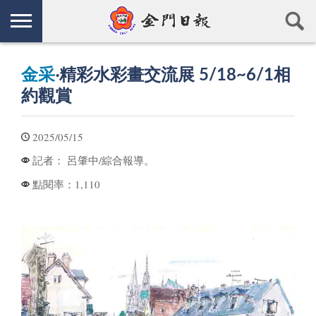
金采
‧精彩水彩畫交流展 5/18~6/1相
約觀賞
2025/05/15
呂肇中/綜合報導。
記者：
1,110
點閱率：