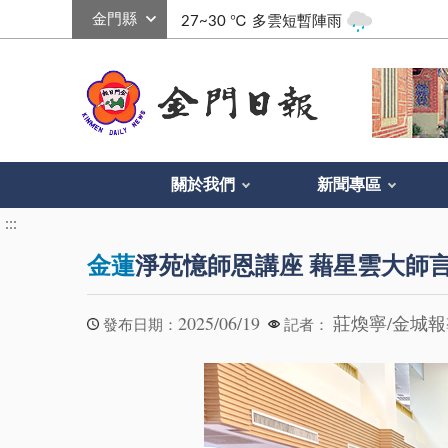
:::
27~30 ℃
多雲短暫陣雨
關於我們
新聞專區
:::
金蓮
淨苑憶師恩講座 藉星雲大師
2025/06/19
莊煥寧/金城
發布日期：
記者：