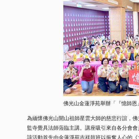
佛光山金蓮淨苑舉辦「『憶師恩
為緬懷佛光山開山祖師星雲大師的慈悲行誼，佛
監寺覺具法師蒞臨主講。講座吸引來自各分會會
該活動首先由金蓮淨苑吉祥鼓班以振奮人心的《