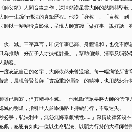
《師父頌》人間音緣之作，深情頌讚星雲大師的慈願與堅毅
大師一生踐行佛法的真摯歷程。他從「身教」、「言教」到
法師以一幀幀珍貴影像，呈現大師實踐「做好事、說好話、
、儉、減」三字真言，即便年事已高、身體違和，也從不懈
只為推動「好苗子人才扶植計畫」，幫助偏鄉、清寒及弱勢
人動容。
一度忘記自己的名字，大師依然未曾退縮。每一幅病後所書
苦痛，展現普賢菩薩「實踐重於理論」的精神，也用慈悲行
師雖已圓寂，但其精神不滅。」他勉勵信眾要將大師的信仰
熄滅的明燈，指引世人於學佛路上持續前行，不致迷失。
秒必爭，弘法利生，無怨無悔奉獻犧牲……」深情旋律縈繞
感佩，感恩有如此一位以生命弘法、以願力行持的大導師曾