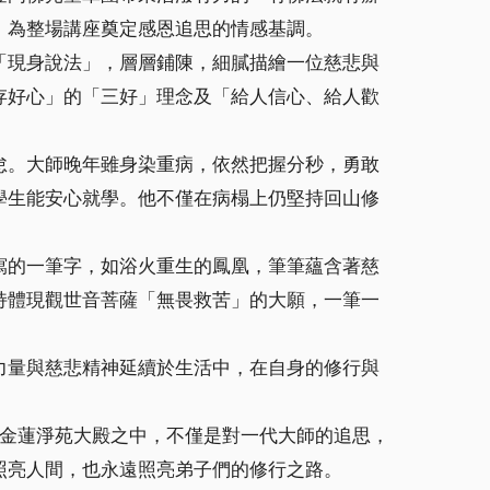
，為整場講座奠定感恩追思的情感基調。
「現身說法」，層層鋪陳，細膩描繪一位慈悲與
存好心」的「三好」理念及「給人信心、給人歡
怠。大師晚年雖身染重病，依然把握分秒，勇敢
學生能安心就學。他不僅在病榻上仍堅持回山修
寫的一筆字，如浴火重生的鳳凰，筆筆蘊含著慈
持體現觀世音菩薩「無畏救苦」的大願，一筆一
力量與慈悲精神延續於生活中，在自身的修行與
在金蓮淨苑大殿之中，不僅是對一代大師的追思，
照亮人間，也永遠照亮弟子們的修行之路。