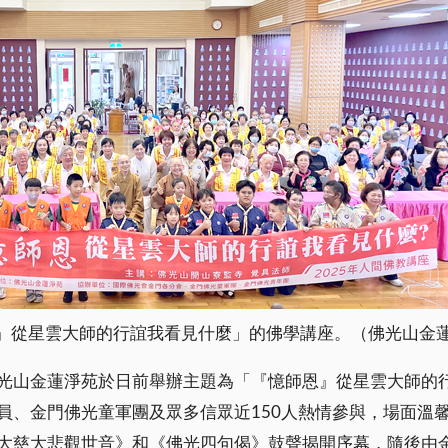
』從星雲大師的行誼我看見什麼」的佛學講座。（佛光山金
光山金蓮淨苑於日前舉辦主題為「『憶師恩』從星雲大師的
員、金門佛光童軍團及眾多信眾近150人熱情參與，場面溫
大慈大悲觀世音》和《佛光四句偈》鼓聲揭開序幕，隨後由