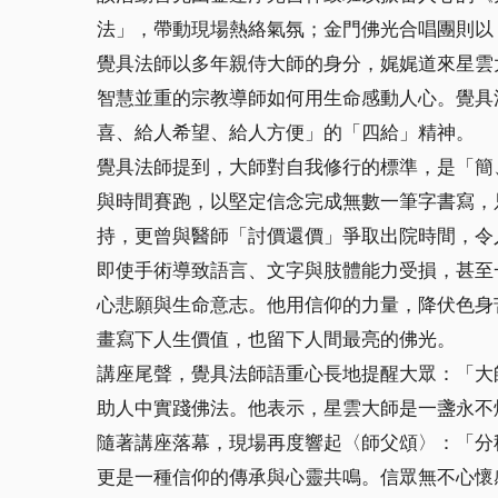
法」，帶動現場熱絡氣氛；金門佛光合唱團則以
覺具法師以多年親侍大師的身分，娓娓道來星雲
智慧並重的宗教導師如何用生命感動人心。覺具
喜、給人希望、給人方便」的「四給」精神。
覺具法師提到，大師對自我修行的標準，是「簡
與時間賽跑，以堅定信念完成無數一筆字書寫，
持，更曾與醫師「討價還價」爭取出院時間，令
即使手術導致語言、文字與肢體能力受損，甚至
心悲願與生命意志。他用信仰的力量，降伏色身
畫寫下人生價值，也留下人間最亮的佛光。
講座尾聲，覺具法師語重心長地提醒大眾：「大
助人中實踐佛法。他表示，星雲大師是一盞永不
隨著講座落幕，現場再度響起〈師父頌〉：「分
更是一種信仰的傳承與心靈共鳴。信眾無不心懷