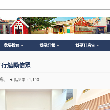
我要投稿
我要訂報
我要刊廣告
言行勉勵信眾
報導。
1,150
點閱率：