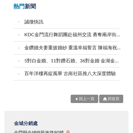
熱門
新聞
誠徵快訊
KDC金門流行舞蹈團赴福州交流 勇奪兩岸街舞賽三等獎
金鑽婚夫妻重披婚紗 重溫幸福誓言 陳福海祝福牽手半世紀 情深相守成典範
5對白金婚、11對鑽石婚、36對金婚 金湖金沙夫妻共享榮耀時刻 陳福海表揚金鑽婚夫妻 向半世紀相守家庭典範致敬
百年洋樓再綻風華 古崗社區推八大深度體驗
回上一頁
回首頁
金城分銷處
金門縣金城鎮民族路90號