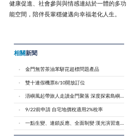
健康促進、社會參與與情感連結於一體的多功
能空間，陪伴長輩穩健邁向幸福老化人生。
相關
新聞
金門無苦茶油苯駢芘超標問題產品
雙十連假機票8/10開放訂位
浯嶼風起帶旅人走讀金門聚落 深度探索島嶼文化底蘊
9/22前申請 自宅地價稅適用2%稅率
一點生變、連鎖反應、全面制變 漢光演習進行防護射擊