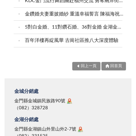
KDC金門流行舞蹈團赴福州交流 勇奪兩岸街舞賽三等獎
金鑽婚夫妻重披婚紗 重溫幸福誓言 陳福海祝福牽手半世紀 情深相守成典範
5對白金婚、11對鑽石婚、36對金婚 金湖金沙夫妻共享榮耀時刻 陳福海表揚金鑽婚夫妻 向半世紀相守家庭典範致敬
百年洋樓再綻風華 古崗社區推八大深度體驗
回上一頁
回首頁
金城分銷處
金門縣金城鎮民族路90號
（082）328728
金湖分銷處
金門縣金湖鎮山外里山外2-7號