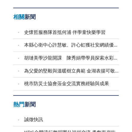
相關
新聞
史懷哲服務隊首抵何浦 伴學童快樂學習
本縣心衛中心許慧敏、許心虹獲社安網績優表揚
胡璉美學沙龍開課 陳秀娟帶學員探索水彩藝術
為父愛的堅毅與溫暖樹立典範 金湖表揚可敬的父親
桃市防災士協會蒞金交流實務經驗與成果
熱門
新聞
誠徵快訊