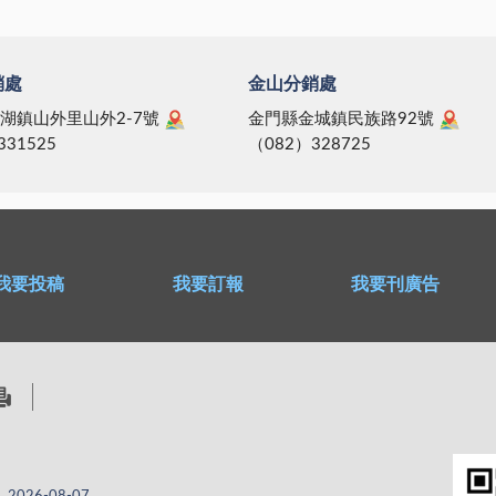
銷處
金山分銷處
湖鎮山外里山外2-7號
金門縣金城鎮民族路92號
331525
（082）328725
我要投稿
我要訂報
我要刊廣告