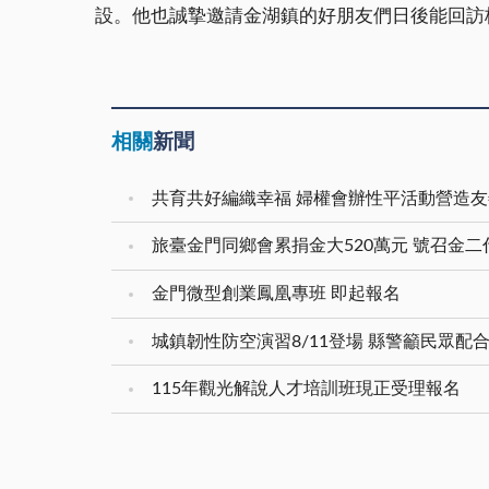
設。他也誠摯邀請金湖鎮的好朋友們日後能回訪
相關
新聞
共育共好編織幸福 婦權會辦性平活動營造
旅臺金門同鄉會累捐金大520萬元 號召金
金門微型創業鳳凰專班 即起報名
城鎮韌性防空演習8/11登場 縣警籲民眾配
115年觀光解說人才培訓班現正受理報名