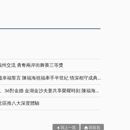
福州交流 勇奪兩岸街舞賽三等獎
金鑽婚夫妻重披婚紗 重溫幸福誓言 陳福海祝福牽手半世紀 情深相守成典範
5對白金婚、11對鑽石婚、36對金婚 金湖金沙夫妻共享榮耀時刻 陳福海表揚金鑽婚夫妻 向半世紀相守家庭典範致敬
社區推八大深度體驗
回上一頁
回首頁