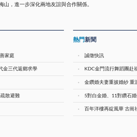
梅山，進一步深化兩地友誼與合作關係。
熱門
新聞
友善家庭
誠徵快訊
二代金三代返鄉求學
KDC金門流行舞蹈團赴
合疏散避難
百年洋樓再綻風華 古崗