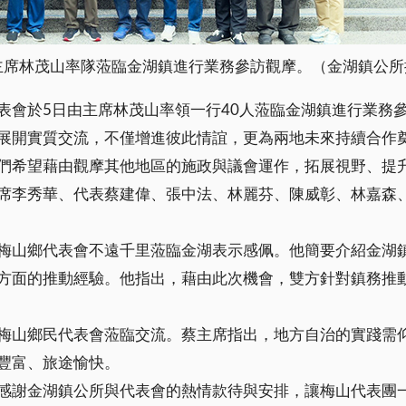
主席林茂山率隊蒞臨金湖鎮進行業務參訪觀摩。（金湖鎮公所
表會於5日由主席林茂山率領一行40人蒞臨金湖鎮進行業務
展開實質交流，不僅增進彼此情誼，更為兩地未來持續合作
們希望藉由觀摩其他地區的施政與議會運作，拓展視野、提
席李秀華、代表蔡建偉、張中法、林麗芬、陳威彰、林嘉森
梅山鄉代表會不遠千里蒞臨金湖表示感佩。他簡要介紹金湖
方面的推動經驗。他指出，藉由此次機會，雙方針對鎮務推
梅山鄉民代表會蒞臨交流。蔡主席指出，地方自治的實踐需
豐富、旅途愉快。
感謝金湖鎮公所與代表會的熱情款待與安排，讓梅山代表團