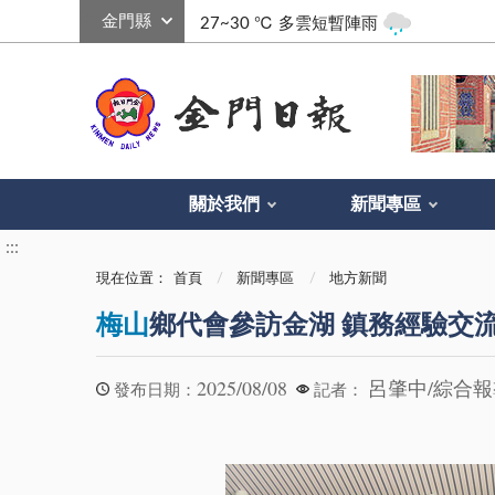
:::
27~30 ℃
多雲短暫陣雨
關於我們
新聞專區
:::
現在位置：
首頁
新聞專區
地方新聞
梅山
鄉代會參訪金湖 鎮務經驗交
2025/08/08
呂肇中/綜合
發布日期：
記者：