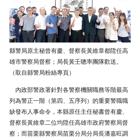
縣警局原主秘曾有慶、督察長黃維章都陞任高
雄市警察局督察；局長黃壬聰率團隊歡送。
（取自縣警局粉絲專頁）
內政部警政署針對各警察機關職務等階最高
列為警正一階（第四、五序列）的重要警職職
缺發布人事命令，本縣原任主任秘書曾有慶、
督察長黃維章二位均陞任高雄市政府警察局督
察；而苗栗縣警察局苗栗分局分局長潘嘉旺調