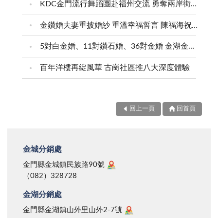
KDC金門流行舞蹈團赴福州交流 勇奪兩岸街舞賽三等獎
金鑽婚夫妻重披婚紗 重溫幸福誓言 陳福海祝福牽手半世紀 情深相守成典範
5對白金婚、11對鑽石婚、36對金婚 金湖金沙夫妻共享榮耀時刻 陳福海表揚金鑽婚夫妻 向半世紀相守家庭典範致敬
百年洋樓再綻風華 古崗社區推八大深度體驗
回上一頁
回首頁
金城分銷處
金門縣金城鎮民族路90號
（082）328728
金湖分銷處
金門縣金湖鎮山外里山外2-7號