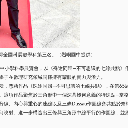
得全國科展數學科第三名。（烈嶼國中提供）
屆中小學科學展覽會，以《殊途同歸—不可思議的七線共點》
學子在數理研究領域同樣擁有耀眼的實力與潛力。
耘，憑藉作品《殊途同歸—不可思議的七線共點》，在第65
項作品聚焦於三角形中一個深具幾何意義的特殊點—奈格爾點（
、內心與重心的連線以及三條Dussau作圖線會共點於奈格
何映射。進一步構造出三條與三角形中線平行的作圖線，並