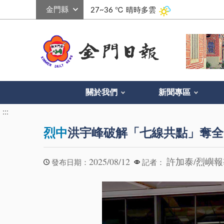
:::
27~36 ℃
晴時多雲
關於我們
新聞專區
:::
烈中
洪宇峰破解「七線共點」奪全
2025/08/12
許加泰/烈嶼
發布日期：
記者：