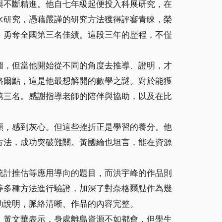
與不斷精進。他自七年級起便投入科展研究，在
水研究，憑藉嚴謹的研究方法獲得評審青睞，榮
，勇奪全國第三名佳績。這段三年的歷程，不僅
圖，但當他開始從不同的角度去推導、證明，才
格爾點，這是他最想解開的數學之謎。對於能獲
第三名。感謝指導老師的陪伴與協助，以及在比
頸，感到灰心。但這些挫折正是學習的養分。他
方法，成功突破難關。黃國綸也坦言，能在資源
統計推估等應用導向的題目，而洪宇峰的作品則
等多種方法進行驗證，加深了對奈格爾點作為幾
助說明，脈絡清晰、作品的內容完整。
。黃文華表示，身處離島資源不如都會，但學生