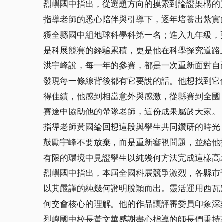
烈嶼國中指出，從選題方向的摸索到論證架構的
指導老師的悉心陪伴與引導下，逐年培養出紮實
獲全縣國中組地球科學科第一名；進入九年級，
是科展競賽的經驗累積，更是他在科學探究道路
洪宇峰說，每一年的參賽，都是一次重新面對自
發現每一條線背後都有它要說的話。他想找到它
得佳績，他感到相當意外與感激，從縣賽到全國
賽途中協助他的帶隊老師，這份成果屬於大家。
指導老師黃國綸回想這段與學生共同鑽研的時光
鼓勵宇峰不要放棄，而是重新審視問題，並給他
有限的環境中見證學生以純幾何方法完成這樣高
烈嶼國中指出，本屆全國科展競爭激烈，各縣市
以其嚴謹的純幾何證明脫穎而出。靈活運用西瓦
何交會核心的理解。他的作品讓評審委員印象深
烈嶼國中校長黃文華感謝盡心指導的師長們秉持