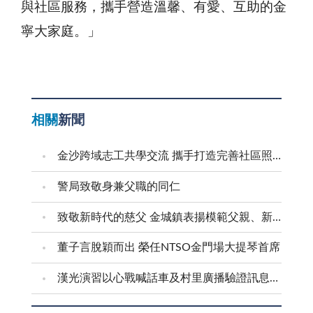
與社區服務，攜手營造溫馨、有愛、互助的金
寧大家庭。」
相關
新聞
金沙跨域志工共學交流 攜手打造完善社區照顧網絡
警局致敬身兼父職的同仁
致敬新時代的慈父 金城鎮表揚模範父親、新好爸爸
董子言脫穎而出 榮任NTSO金門場大提琴首席
漢光演習以心戰喊話車及村里廣播驗證訊息傳遞效能