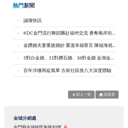
熱門
新聞
誠徵快訊
KDC金門流行舞蹈團赴福州交流 勇奪兩岸街舞賽三等獎
金鑽婚夫妻重披婚紗 重溫幸福誓言 陳福海祝福牽手半世紀 情深相守成典範
5對白金婚、11對鑽石婚、36對金婚 金湖金沙夫妻共享榮耀時刻 陳福海表揚金鑽婚夫妻 向半世紀相守家庭典範致敬
百年洋樓再綻風華 古崗社區推八大深度體驗
回上一頁
回首頁
金城分銷處
金門縣金城鎮民族路90號