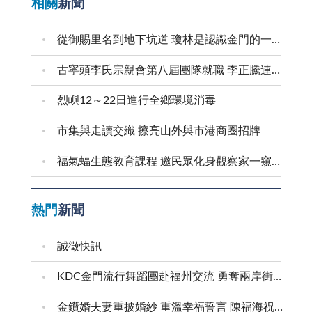
相關
新聞
從御賜里名到地下坑道 瓊林是認識金門的一扇窗
古寧頭李氏宗親會第八屆團隊就職 李正騰連任理事長
烈嶼12～22日進行全鄉環境消毒
市集與走讀交織 擦亮山外與市港商圈招牌
福氣蝠生態教育課程 邀民眾化身觀察家一窺蝙蝠秘密
熱門
新聞
誠徵快訊
KDC金門流行舞蹈團赴福州交流 勇奪兩岸街舞賽三等獎
金鑽婚夫妻重披婚紗 重溫幸福誓言 陳福海祝福牽手半世紀 情深相守成典範