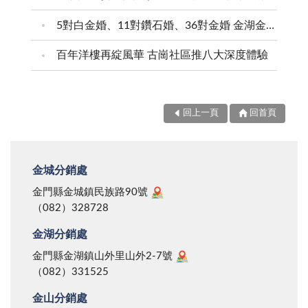
5對白金婚、11對鑽石婚、36對金婚 金湖金沙夫妻共享榮耀時刻 陳福海表揚金鑽婚夫妻 向半世紀相守家庭典範致敬
百年洋樓再綻風華 古崗社區推八大深度體驗
回上一頁
回首頁
金城分銷處
金門縣金城鎮民族路90號
（082）328728
金湖分銷處
金門縣金湖鎮山外里山外2-7號
（082）331525
金山分銷處