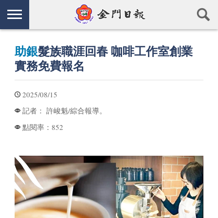
助銀
髮族職涯回春 咖啡工作室創業
實務免費報名
2025/08/15
許峻魁/綜合報導。
記者：
852
點閱率：