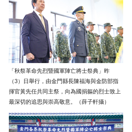
「秋祭革命先烈暨國軍陣亡將士祭典」昨
（3）日舉行，由金門縣長陳福海與金防部指
揮官黃先任共同主祭，向為國捐軀的烈士致上
最深切的追思與崇高敬意。（薛子軒攝）