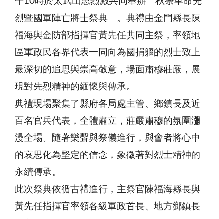
午10時於太武山忠烈殿共同舉辦「秋祭革命先
烈暨國軍陣亡將士祭典」。典禮由金門縣長陳
福海與金防部指揮官黃先任共同主祭，率領地
區軍政民各界代表一同向為國捐軀的烈士致上
最深切的追思與崇高敬意，場面肅穆莊嚴，展
現對先烈精神的緬懷與傳承。
典禮現場聚集了縣府各局處主管、鄉鎮長及近
百名官兵代表，全體肅立，莊嚴肅穆的氛圍瀰
漫全場。隨著樂聲與祭儀進行，與會者將心中
的哀思化為堅定的信念，象徵著對烈士精神的
永續傳承。
此次祭典依循古禮進行，主祭官陳福海縣長與
黃先任指揮官率領各級軍政首長、地方鄉鎮長