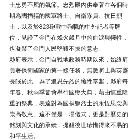
士忠勇不屈的氣節。忠烈殿內供奉著在各個時
期為國捐軀的國軍將士、自衛隊員、抗日烈
士，以及於823砲戰中殉職的中外記者等牌
位，見證了金門在烽火歲月中的血淚與犧牲，
也凝聚了金門人民堅毅不拔的意志。
縣府表示，金門自戰地政務時期以來，始終肩
負著保衛國家的第一線任務，無數將士與英靈
長眠於此。為了追思先烈的犧牲奉獻，縣府每
年春、秋兩季皆會舉行國殤大典，藉由慎重隆
重的祭典，表達對為國捐軀烈士的永恆思念與
崇高敬意。這不僅是一場儀式，更是對歷史的
銘刻與文化的承續，提醒後世珍惜得來不易的
和平生活。