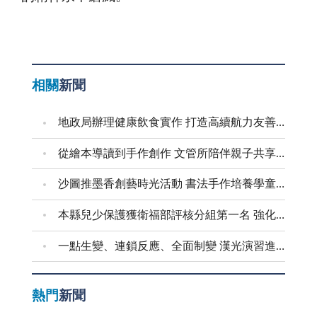
相關
新聞
地政局辦理健康飲食實作 打造高續航力友善職場
從繪本導讀到手作創作 文管所陪伴親子共享溫馨時光
沙圖推墨香創藝時光活動 書法手作培養學童創意美感
本縣兒少保護獲衛福部評核分組第一名 強化預防與跨域合作 建構兒少安全成長環境
一點生變、連鎖反應、全面制變 漢光演習進行防護射擊
熱門
新聞