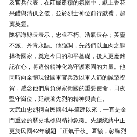
及官兵代表，在莊嚴肅穆的氛圍中，獻上香花
果醴與清供之儀，並於烈士神位前行獻禮，超
薦英靈。
陳福海縣長表示，忠魂不朽、浩氣長存；英靈
不滅、丹青永誌。他強調，先烈們以血肉之軀
捍衛國家，奠定今日的和平基礎，後人更應銘
記在心，將這份精神化為守護家園的力量。他
同時向全體現役國軍官兵致以軍人節的誠摯祝
賀，感念他們肩負保家衛國的重要使命，日夜
堅守崗位，延續著先烈的精神與責任。
太武山忠烈祠自民國41年肇建以來，一直是金
門重要的歷史地標與精神象徵。先總統蔣中正
更於民國42年親題「正氣千秋」匾額，彰顯烈