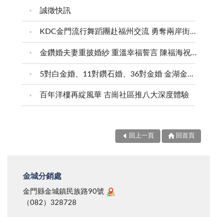
誠徵快訊
KDC金門流行舞蹈團赴福州交流 勇奪兩岸街舞賽三等獎
金鑽婚夫妻重披婚紗 重溫幸福誓言 陳福海祝福牽手半世紀 情深相守成典範
5對白金婚、11對鑽石婚、36對金婚 金湖金沙夫妻共享榮耀時刻 陳福海表揚金鑽婚夫妻 向半世紀相守家庭典範致敬
百年洋樓再綻風華 古崗社區推八大深度體驗
回上一頁
回首頁
金城分銷處
金門縣金城鎮民族路90號
（082）328728