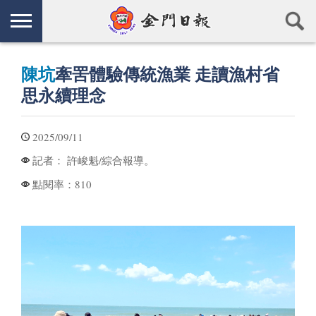
陳坑
牽罟體驗傳統漁業 走讀漁村省
思永續理念
2025/09/11
許峻魁/綜合報導。
記者：
810
點閱率：