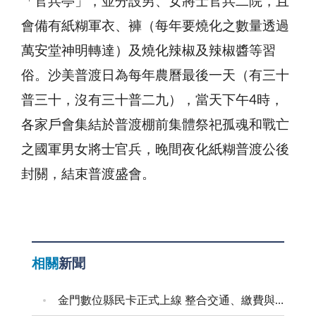
「官兵亭」，並分設男、女將士官兵二院，且
會備有紙糊軍衣、褲（每年要燒化之數量透過
萬安堂神明轉達）及燒化辣椒及辣椒醬等習
俗。沙美普渡日為每年農曆最後一天（有三十
普三十，沒有三十普二九），當天下午4時，
各家戶會集結於普渡棚前集體祭祀孤魂和戰亡
之國軍男女將士官兵，晚間夜化紙糊普渡公後
封關，結束普渡盛會。
相關
新聞
金門數位縣民卡正式上線 整合交通、繳費與生活服務 迎接在地智慧新生活