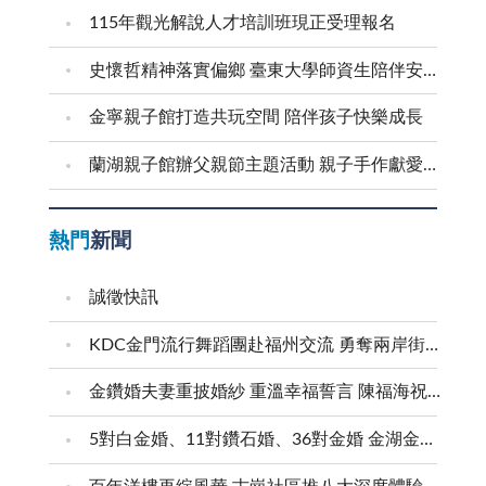
115年觀光解說人才培訓班現正受理報名
史懷哲精神落實偏鄉 臺東大學師資生陪伴安瀾學子成長
金寧親子館打造共玩空間 陪伴孩子快樂成長
蘭湖親子館辦父親節主題活動 親子手作獻愛爸爸
熱門
新聞
誠徵快訊
KDC金門流行舞蹈團赴福州交流 勇奪兩岸街舞賽三等獎
金鑽婚夫妻重披婚紗 重溫幸福誓言 陳福海祝福牽手半世紀 情深相守成典範
5對白金婚、11對鑽石婚、36對金婚 金湖金沙夫妻共享榮耀時刻 陳福海表揚金鑽婚夫妻 向半世紀相守家庭典範致敬