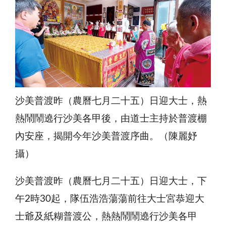
沙美普渡昨（農曆七月二十五）日迎大士，熱
熱鬧鬧遶行沙美各甲後，由道士主持於普渡棚
內安座，揭開今年沙美普渡序曲。（陳麗妤
攝）
沙美普渡昨（農曆七月二十五）日迎大士，下
午2時30起，隊伍浩浩蕩蕩前往大士宮恭迎大
士爺及紙糊普渡公，熱熱鬧鬧遶行沙美各甲