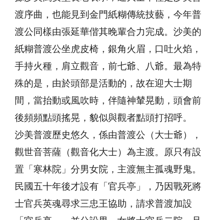
渡序曲，也能見到金門紙糊傳統技藝，今年普
渡公同樣由張延華偕其晚輩合力完成。沙美的
紙糊普渡公坐虎皮椅，銀角火眉，口吐火焰，
手持火種，肩立觀音，前七爺、八爺。最為特
殊的是，由於頭部是活動的，故在迎大士期
間，當抬動或風吹時，伴隨神輦晃動，頭會前
後頻頻點頭搖晃，貌似與觀者點頭打招呼。
沙美普渡歷史悠久，係由普渡公（大士爺），
觀世音菩薩（觀音化大士）為主渡。原只有設
置「寒林院」分男女院，主渡無主孤魂野鬼。
民國五十年後才設有「官兵亭」，乃因戰死將
士官兵英魂尋求三忠王協助，請求普渡加設