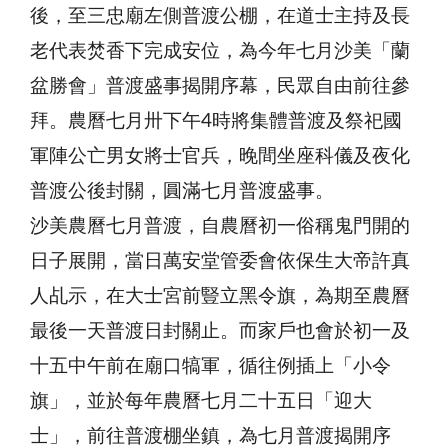
後，至三忠廟左側普渡公棚，在道士主持及長
老代表焚香下完成安位，為今年七月沙美「蘭
盆勝會」普渡盛事揭開序幕，民眾自由前往參
拜。農曆七月卅下午4時將集體普渡及祭祀國
軍陣公亡男女將士官兵，晚間坐座科儀及夜化
普渡公後封關，圓滿七月普渡盛事。
沙美農曆七月普渡，自農曆初一俗稱鬼門開的
日子展開，當日萬安堂管委會依保生大帝許真
人乩示，在大士宮前豎立黑令旗，為期至農曆
最後一天普渡日封關止。而家戶也會於初一及
十五中午前在廟口犒軍，循往例插上「小令
旗」，並於每年農曆七月二十五日「迎大
士」，前往普渡棚坐鎮，為七月普渡揭開序