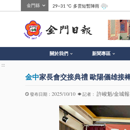
:::
29~31 ℃
多雲短暫陣雨
關於我們
新聞專區
:::
金中
家長會交接典禮 歐陽儀雄接
2025/10/10
許峻魁/金城
發布日期：
記者：