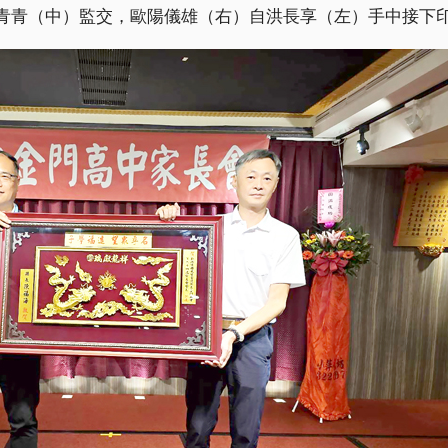
青青（中）監交，歐陽儀雄（右）自洪長享（左）手中接下