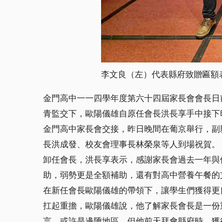
李文良（左）代表縣府致贈匾額
金門高中一一四學年度第六十四屆家長會會長日
青監交下，歐陽儀雄自原任會長洪長享手中接下
金門高中家長會交接，昨日晚間在葡京舉行，副
長洪成發、校友會理事長林榮泉等人到場祝賀。
卸任會長，洪長享表示，感謝家長會過去一年與
助，弱勢更是全額補助，還有對高中營養午餐的
在新任會長歐陽儀雄的帶領下，讓學生們獲得更
扛起重擔，歐陽儀雄說，他了解家長會長是一份
言，或許是邊陲地區，但他前天拜會縣府時，獲