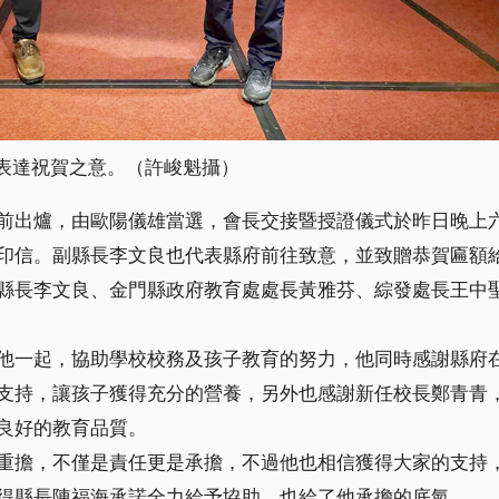
表達祝賀之意。（許峻魁攝）
前出爐，由歐陽儀雄當選，會長交接暨授證儀式於昨日晚上
印信。副縣長李文良也代表縣府前往致意，並致贈恭賀匾額
縣長李文良、金門縣政府教育處處長黃雅芬、綜發處長王中
他一起，協助學校校務及孩子教育的努力，他同時感謝縣府
支持，讓孩子獲得充分的營養，另外也感謝新任校長鄭青青
良好的教育品質。
重擔，不僅是責任更是承擔，不過他也相信獲得大家的支持
得縣長陳福海承諾全力給予協助，也給了他承擔的底氣。