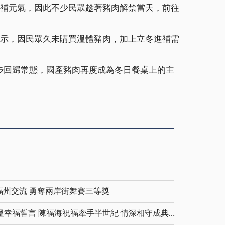
、補元氣，因此不少民眾趁著豬肉解禁當天，前往
表示，因民眾久未購買溫體豬肉，加上立冬進補需
步回歸常態，國產豬肉再度成為冬日餐桌上的主
福州交流 勇奪兩岸街舞賽三等獎
金鑽婚夫妻重披婚紗 重溫幸福誓言 陳福海祝福牽手半世紀 情深相守成典範