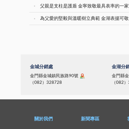
父親是支柱是護盾 金寧致敬最具表率的一
為父愛的堅毅與溫暖樹立典範 金湖表揚可
金城分銷處
金湖分
金門縣金城鎮民族路90號
金門縣金
（082）328728
（082）
關於我們
新聞專區