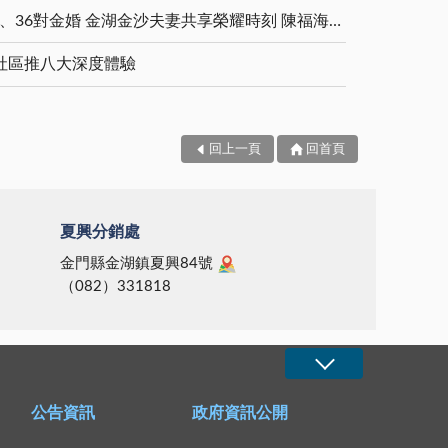
5對白金婚、11對鑽石婚、36對金婚 金湖金沙夫妻共享榮耀時刻 陳福海表揚金鑽婚夫妻 向半世紀相守家庭典範致敬
社區推八大深度體驗
回上一頁
回首頁
夏興分銷處
金門縣金湖鎮夏興84號
（082）331818
公告資訊
政府資訊公開