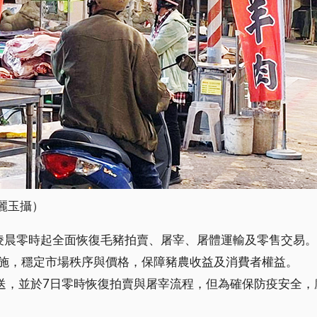
麗玉攝）
凌晨零時起全面恢復毛豬拍賣、屠宰、屠體運輸及零售交易
施，穩定市場秩序與價格，保障豬農收益及消費者權益。
運送，並於7日零時恢復拍賣與屠宰流程，但為確保防疫安全