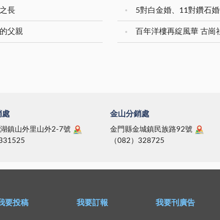
家之長
敬的父親
百年洋樓再綻風華 古崗
銷處
金山分銷處
湖鎮山外里山外2-7號
金門縣金城鎮民族路92號
331525
（082）328725
我要投稿
我要訂報
我要刊廣告