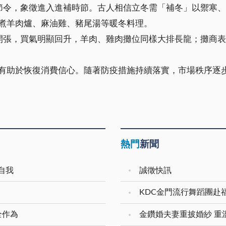
節令，象徵進入進補時節。古人相信立冬需「補冬」以禦寒
煮羊肉爐、麻油雞、豬尾湯等暖冬料理。
開張，買氣明顯回升，羊肉、雞肉攤位同樣大排長龍；攤商
有助於恢復消費信心。隨著防疫措施持續落實，市場秩序逐
熱門
新聞
自我
誠徵快訊
KDC金門流行舞蹈團赴
全作為