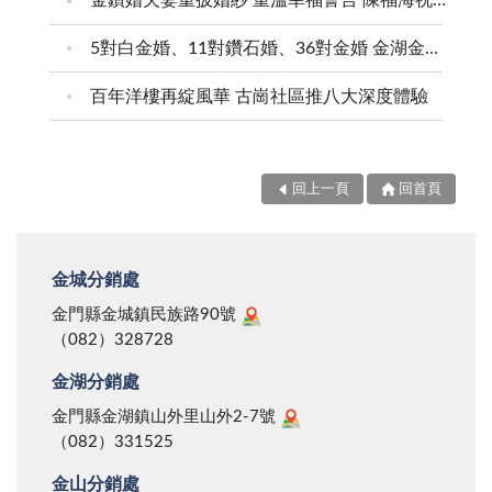
金鑽婚夫妻重披婚紗 重溫幸福誓言 陳福海祝福牽手半世紀 情深相守成典範
5對白金婚、11對鑽石婚、36對金婚 金湖金沙夫妻共享榮耀時刻 陳福海表揚金鑽婚夫妻 向半世紀相守家庭典範致敬
百年洋樓再綻風華 古崗社區推八大深度體驗
回上一頁
回首頁
金城分銷處
金門縣金城鎮民族路90號
（082）328728
金湖分銷處
金門縣金湖鎮山外里山外2-7號
（082）331525
金山分銷處