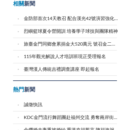
相關
新聞
金防部首次14天教召 配合漢光42號演習強化防衛戰力
烈嶼籃球夏令營開訓 培養學子球技與團隊精神
旅臺金門同鄉會累捐金大520萬元 號召金二代金三代返鄉求學
115年觀光解說人才培訓班現正受理報名
臺灣漢人傳統吉禮調查講座 即起報名
熱門
新聞
誠徵快訊
KDC金門流行舞蹈團赴福州交流 勇奪兩岸街舞賽三等獎