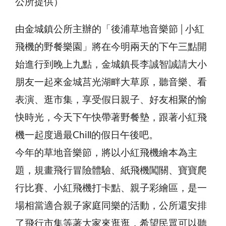
公所提供）
由金城鎮公所主辦的「後浦草地音樂節│小紅
飛機的野餐樂園」將在今明兩天的下午三點開
始進行到晚上九點，金城鎮長李誠智誠請大小
朋友一起來金城莒光湖畔大草原，聽音樂、看
表演、逛市集，享受假日親子、好友相聚的愉
快時光，今天下午快帶著野餐墊，跟著小紅飛
機一起度過最Chill的假日午後吧。
今年的草地音樂節，將以小紅飛機繪本為主
題，規畫飛行冒險體驗、紙飛機闖關、寶寶爬
行比賽、小紅飛機打卡點、親子彩繪區，是一
場相當適合親子家庭同樂的活動，公所還安排
了飛行市集等著大家來逛逛，希望民眾可以聽