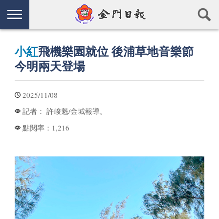
小紅
飛機樂園就位 後浦草地音樂節
今明兩天登場
2025/11/08
許峻魁/金城報導。
記者：
1,216
點閱率：