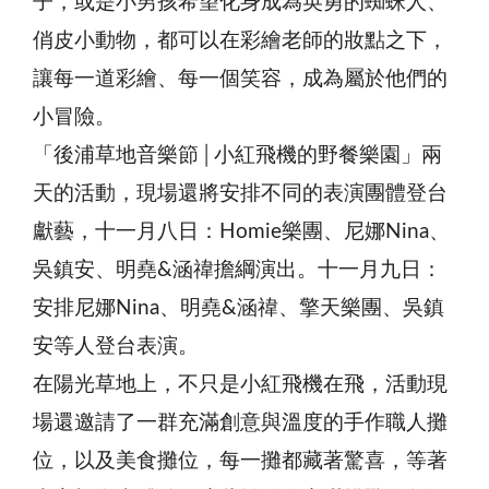
子，或是小男孩希望化身成為英勇的蜘蛛人、
俏皮小動物，都可以在彩繪老師的妝點之下，
讓每一道彩繪、每一個笑容，成為屬於他們的
小冒險。
「後浦草地音樂節│小紅飛機的野餐樂園」兩
天的活動，現場還將安排不同的表演團體登台
獻藝，十一月八日：Homie樂團、尼娜Nina、
吳鎮安、明堯&涵禕擔綱演出。十一月九日：
安排尼娜Nina、明堯&涵禕、擎天樂團、吳鎮
安等人登台表演。
在陽光草地上，不只是小紅飛機在飛，活動現
場還邀請了一群充滿創意與溫度的手作職人攤
位，以及美食攤位，每一攤都藏著驚喜，等著