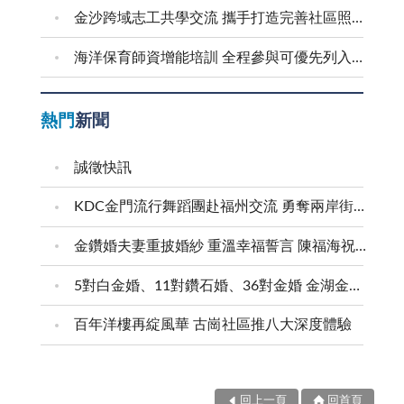
金沙跨域志工共學交流 攜手打造完善社區照顧網絡
海洋保育師資增能培訓 全程參與可優先列入到校宣導講師
熱門
新聞
誠徵快訊
KDC金門流行舞蹈團赴福州交流 勇奪兩岸街舞賽三等獎
金鑽婚夫妻重披婚紗 重溫幸福誓言 陳福海祝福牽手半世紀 情深相守成典範
5對白金婚、11對鑽石婚、36對金婚 金湖金沙夫妻共享榮耀時刻 陳福海表揚金鑽婚夫妻 向半世紀相守家庭典範致敬
百年洋樓再綻風華 古崗社區推八大深度體驗
回上一頁
回首頁