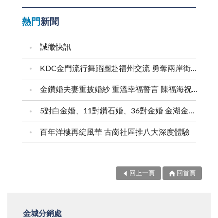
熱門
新聞
誠徵快訊
KDC金門流行舞蹈團赴福州交流 勇奪兩岸街舞賽三等獎
金鑽婚夫妻重披婚紗 重溫幸福誓言 陳福海祝福牽手半世紀 情深相守成典範
5對白金婚、11對鑽石婚、36對金婚 金湖金沙夫妻共享榮耀時刻 陳福海表揚金鑽婚夫妻 向半世紀相守家庭典範致敬
百年洋樓再綻風華 古崗社區推八大深度體驗
回上一頁
回首頁
金城分銷處