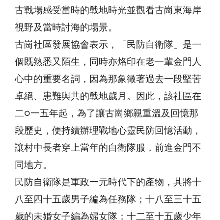
古戰場感受當時的戰地時光並觀看古崗東海岸
視野及當時討海的場景。
古崗社區發展協會表示，「民防自衛隊」是一
個既熟悉又陌生，同時亦烙印在老一輩金門人
心中的重要名詞，因為那象徵著過去一段堅苦
卓絕、患難與共的戰地歲月。因此，該社區在
二○一五年起，為了讓古崗鄉親重溫及回憶那
段歷史，便持續辦理戰地心靈民防回憶活動，
讓村中長者穿上當年的自衛隊服，前進金門不
同地方。
民防自衛隊是軍政一元時代下的產物，其將十
八至四十五歲男子編為任務隊；十八至三十五
歲的未婚女子編為婦女隊；十二至十五歲少年