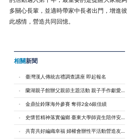
的活動邁入第十年，最重要的是提醒大家能夠
多關心長輩，並適時帶家中長者出門，增進彼
此感情，營造共同回憶。
相關
新聞
臺灣漢人傳統吉禮調查講座 即起報名
蘭湖親子館辦父親節主題活動 親子手作獻愛爸爸
金鼎扯鈴隊海外參賽 奪得2金6銀佳績
史懷哲精神落實偏鄉 臺東大學師資生陪伴安瀾學子成長
共育共好編織幸福 婦權會辦性平活動營造友善家庭