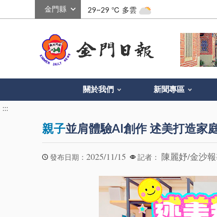
:::
29~29 ℃
多雲
關於我們
新聞專區
:::
親子
並肩體驗AI創作 述美打造家
2025/11/15
陳麗妤/金沙
發布日期：
記者：