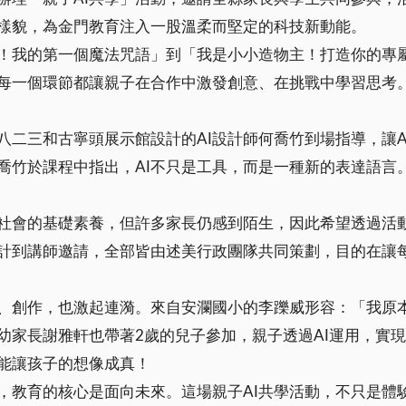
的樣貌，為金門教育注入一股溫柔而堅定的科技新動能。
I！我的第一個魔法咒語」到「我是小小造物主！打造你的專
，每一個環節都讓親子在合作中激發創意、在挑戰中學習思考
八二三和古寧頭展示館設計的AI設計師何喬竹到場指導，讓
喬竹於課程中指出，AI不只是工具，而是一種新的表達語言
來社會的基礎素養，但許多家長仍感到陌生，因此希望透過活
計到講師邀請，全部皆由述美行政團隊共同策劃，目的在讓每
試、創作，也激起連漪。來自安瀾國小的李躒威形容：「我原
幼家長謝雅軒也帶著2歲的兒子參加，親子透過AI運用，實
就能讓孩子的想像成真！
，教育的核心是面向未來。這場親子AI共學活動，不只是體