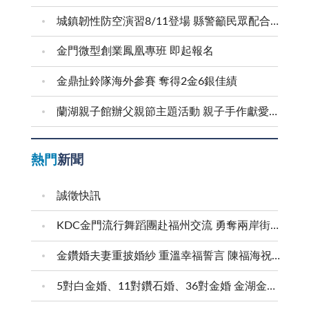
城鎮韌性防空演習8/11登場 縣警籲民眾配合疏散避難
金門微型創業鳳凰專班 即起報名
金鼎扯鈴隊海外參賽 奪得2金6銀佳績
蘭湖親子館辦父親節主題活動 親子手作獻愛爸爸
熱門
新聞
誠徵快訊
KDC金門流行舞蹈團赴福州交流 勇奪兩岸街舞賽三等獎
金鑽婚夫妻重披婚紗 重溫幸福誓言 陳福海祝福牽手半世紀 情深相守成典範
5對白金婚、11對鑽石婚、36對金婚 金湖金沙夫妻共享榮耀時刻 陳福海表揚金鑽婚夫妻 向半世紀相守家庭典範致敬