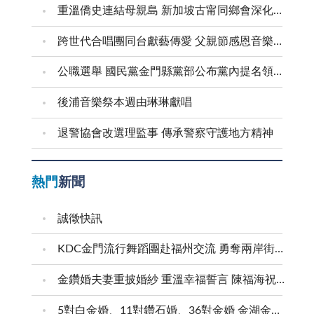
重溫僑史連結母親島 新加坡古甯同鄉會深化金門交流
跨世代合唱團同台獻藝傳愛 父親節感恩音樂會溫馨登場
公職選舉 國民黨金門縣黨部公布黨內提名領表、登記起迄日期
後浦音樂祭本週由琳琳獻唱
退警協會改選理監事 傳承警察守護地方精神
熱門
新聞
誠徵快訊
KDC金門流行舞蹈團赴福州交流 勇奪兩岸街舞賽三等獎
金鑽婚夫妻重披婚紗 重溫幸福誓言 陳福海祝福牽手半世紀 情深相守成典範
5對白金婚、11對鑽石婚、36對金婚 金湖金沙夫妻共享榮耀時刻 陳福海表揚金鑽婚夫妻 向半世紀相守家庭典範致敬