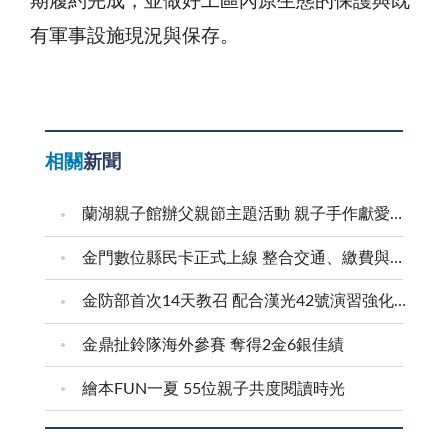
期履約完成，並做好工區內原生態的保護與既
有軍事設施現況與保存。
相關
新聞
蘭湖親子館辦父親節主題活動 親子手作獻愛爸爸
金門數位縣民卡正式上線 整合交通、繳費與生活服務 迎接在地智慧新生活
金防部首次14天教召 配合漢光42號演習強化防衛戰力
金鼎扯鈴隊海外參賽 奪得2金6銀佳績
繪本FUN一夏 55位親子共度閱讀時光