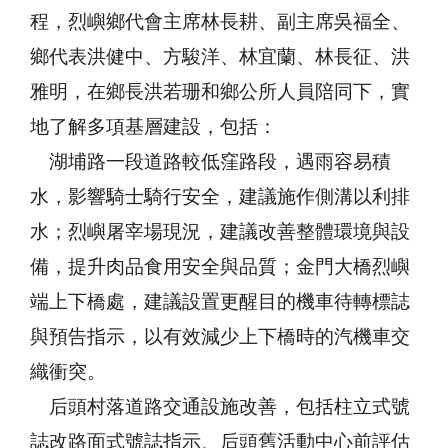
程，烈嶼鄉代會主席林長耕、副主席吳福全、
鄉代表洪健中、方駿洋、林宜蘭、林長征、洪
雅明，在鄉長洪若珊和鄉公所人員陪同下，實
地了解多項基層建設，包括：
湖埔路一段道路較低窪路段，遇雨容易積
水，影響騎士騎行安全，建議施作側溝以利排
水；烈嶼屠宰場現況，建議改善整體環境與設
備，提升肉品食用安全與品質；金門大橋烈嶼
端上下橋處，建議設置更醒目的機車待轉標誌
與預告指示，以有效減少上下橋時的汽機車交
織衝突。
后頭村落道路交通設施改善，包括柱立式號
誌改路面式號誌指示、后頭舊活動中心前評估