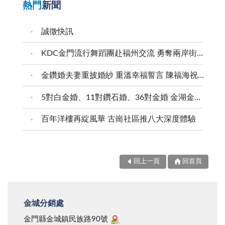
熱門
新聞
誠徵快訊
KDC金門流行舞蹈團赴福州交流 勇奪兩岸街舞賽三等獎
金鑽婚夫妻重披婚紗 重溫幸福誓言 陳福海祝福牽手半世紀 情深相守成典範
5對白金婚、11對鑽石婚、36對金婚 金湖金沙夫妻共享榮耀時刻 陳福海表揚金鑽婚夫妻 向半世紀相守家庭典範致敬
百年洋樓再綻風華 古崗社區推八大深度體驗
回上一頁
回首頁
金城分銷處
金門縣金城鎮民族路90號