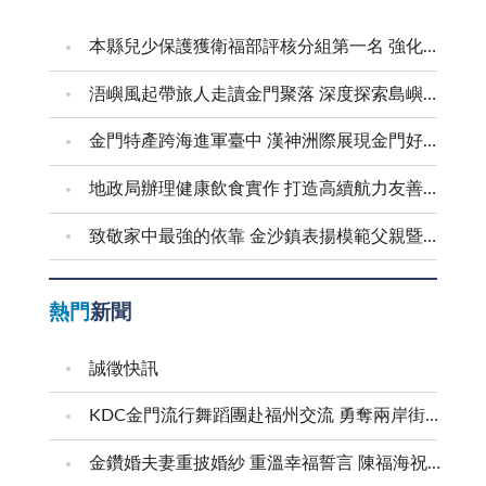
本縣兒少保護獲衛福部評核分組第一名 強化預防與跨域合作 建構兒少安全成長環境
浯嶼風起帶旅人走讀金門聚落 深度探索島嶼文化底蘊
金門特產跨海進軍臺中 漢神洲際展現金門好滋味
地政局辦理健康飲食實作 打造高續航力友善職場
致敬家中最強的依靠 金沙鎮表揚模範父親暨新好爸爸
熱門
新聞
誠徵快訊
KDC金門流行舞蹈團赴福州交流 勇奪兩岸街舞賽三等獎
金鑽婚夫妻重披婚紗 重溫幸福誓言 陳福海祝福牽手半世紀 情深相守成典範