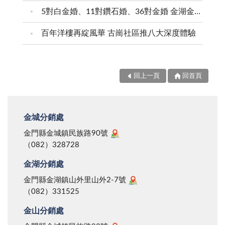
5對白金婚、11對鑽石婚、36對金婚 金湖金沙夫妻共享榮耀時刻 陳福海表揚金鑽婚夫妻 向半世紀相守家庭典範致敬
百年洋樓再綻風華 古崗社區推八大深度體驗
回上一頁
回首頁
金城分銷處
金門縣金城鎮民族路90號
（082）328728
金湖分銷處
金門縣金湖鎮山外里山外2-7號
（082）331525
金山分銷處