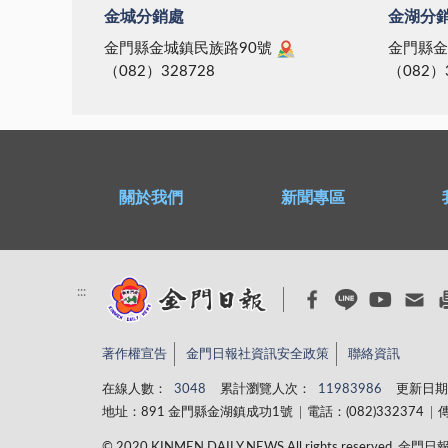
金城分銷處
金湖分
金門縣金城鎮民族路90號
金門縣金
（082）328728
（082）
關於我們
新聞專區
:::
著作權宣告
金門日報社資訊安全政策
聯絡資訊
在線人數：
3048
累計瀏覽人次：
11983986
更新日期
地址：891 金門縣金湖鎮成功1號
電話：(082)332374
傳
© 2020 KINMEN DAILY NEWS All rights reserved.