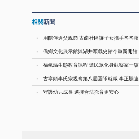
相關
新聞
用陪伴過父親節 古崗社區讓子女攜手爸爸
僑鄉文化展示館與湖井頭戰史館今重新開館
福氣蝠生態教育課程 邀民眾化身觀察家一
古寧頭李氏宗親會第八屆團隊就職 李正騰
守護幼兒成長 選擇合法托育更安心