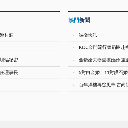
熱門
新聞
夜遊村莊
誠徵快訊
KDC金門流行舞蹈團赴
窺蝙蝠秘密
連任理事長
百年洋樓再綻風華 古崗