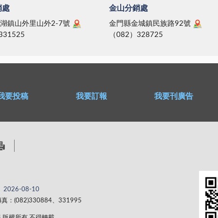
銷處
金山分銷處
湖鎮山外里山外2-7號
金門縣金城鎮民族路92號
331525
（082）328725
我要投稿
我要訂報
我要刊廣告
2026-08-10
真：(082)330884、331995
 金門日報 版權所有 不得轉載