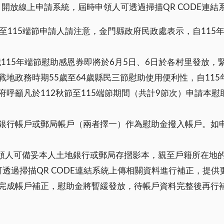
0日開放線上申請系統，屆時申領人可透過掃描QR CODE連
秋節至115端節申請人請注意，金門縣政府民政處表示，自11
歲115年端節慰助感恩券即將於6月5日、6日於各村里發放，
地政務時期55歲至64歲縣民三節慰助使用便利性，自11
呼籲凡於112秋節至115端節期間（共計9節次）申請本慰助
銀行帳戶或郵局帳戶（兩者擇一）作為慰助金撥入帳戶。如
申領人可備妥本人土地銀行或郵局存摺影本，親至戶籍所在地的
人可透過掃描QR CODE連結系統上傳相關資料進行補正，提
完成帳戶補正，慰助金將暫緩發放，待帳戶資料完整後再行