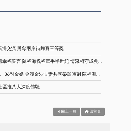
福州交流 勇奪兩岸街舞賽三等獎
金鑽婚夫妻重披婚紗 重溫幸福誓言 陳福海祝福牽手半世紀 情深相守成典範
5對白金婚、11對鑽石婚、36對金婚 金湖金沙夫妻共享榮耀時刻 陳福海表揚金鑽婚夫妻 向半世紀相守家庭典範致敬
社區推八大深度體驗
回上一頁
回首頁