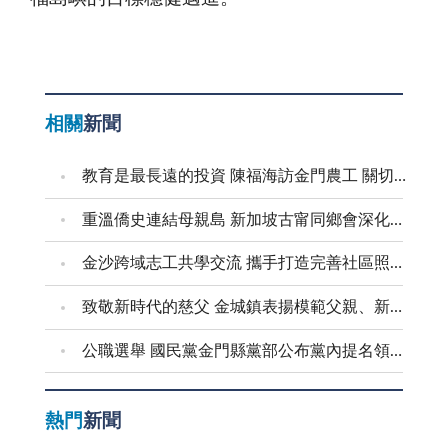
相關
新聞
教育是最長遠的投資 陳福海訪金門農工 關切食安並盤點校園整建需求
重溫僑史連結母親島 新加坡古甯同鄉會深化金門交流
金沙跨域志工共學交流 攜手打造完善社區照顧網絡
致敬新時代的慈父 金城鎮表揚模範父親、新好爸爸
公職選舉 國民黨金門縣黨部公布黨內提名領表、登記起迄日期
熱門
新聞