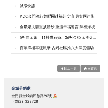
誠徵快訊
KDC金門流行舞蹈團赴福州交流 勇奪兩岸街舞賽三等獎
金鑽婚夫妻重披婚紗 重溫幸福誓言 陳福海祝福牽手半世紀 情深相守成典範
5對白金婚、11對鑽石婚、36對金婚 金湖金沙夫妻共享榮耀時刻 陳福海表揚金鑽婚夫妻 向半世紀相守家庭典範致敬
百年洋樓再綻風華 古崗社區推八大深度體驗
回上一頁
回首頁
金城分銷處
金門縣金城鎮民族路90號
（082）328728