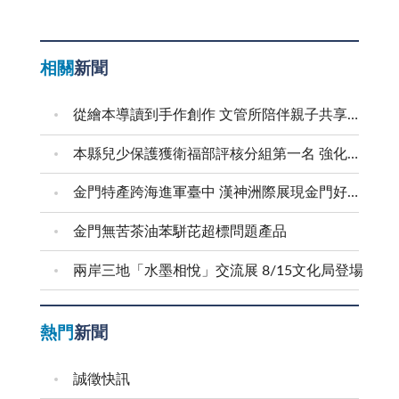
相關
新聞
從繪本導讀到手作創作 文管所陪伴親子共享溫馨時光
本縣兒少保護獲衛福部評核分組第一名 強化預防與跨域合作 建構兒少安全成長環境
金門特產跨海進軍臺中 漢神洲際展現金門好滋味
金門無苦茶油苯駢芘超標問題產品
兩岸三地「水墨相悅」交流展 8/15文化局登場
熱門
新聞
誠徵快訊