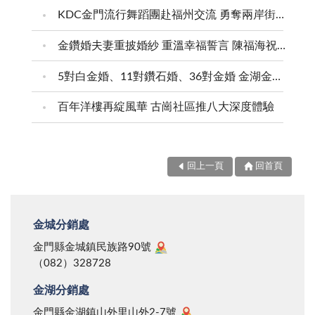
KDC金門流行舞蹈團赴福州交流 勇奪兩岸街舞賽三等獎
金鑽婚夫妻重披婚紗 重溫幸福誓言 陳福海祝福牽手半世紀 情深相守成典範
5對白金婚、11對鑽石婚、36對金婚 金湖金沙夫妻共享榮耀時刻 陳福海表揚金鑽婚夫妻 向半世紀相守家庭典範致敬
百年洋樓再綻風華 古崗社區推八大深度體驗
回上一頁
回首頁
金城分銷處
金門縣金城鎮民族路90號
（082）328728
金湖分銷處
金門縣金湖鎮山外里山外2-7號