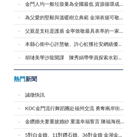
金門人均一般垃圾量為全國最低 資源循環成果獲肯定 逐步邁向永續島嶼典範
為父愛的堅毅與溫暖樹立典範 金湖表揚可敬的父親
父親是支柱是護盾 金寧致敬最具表率的一家之長
本縣心衛中心許慧敏、許心虹獲社安網績優表揚
胡璉美學沙龍開課 陳秀娟帶學員探索水彩藝術
熱門
新聞
誠徵快訊
KDC金門流行舞蹈團赴福州交流 勇奪兩岸街舞賽三等獎
金鑽婚夫妻重披婚紗 重溫幸福誓言 陳福海祝福牽手半世紀 情深相守成典範
5對白金婚、11對鑽石婚、36對金婚 金湖金沙夫妻共享榮耀時刻 陳福海表揚金鑽婚夫妻 向半世紀相守家庭典範致敬