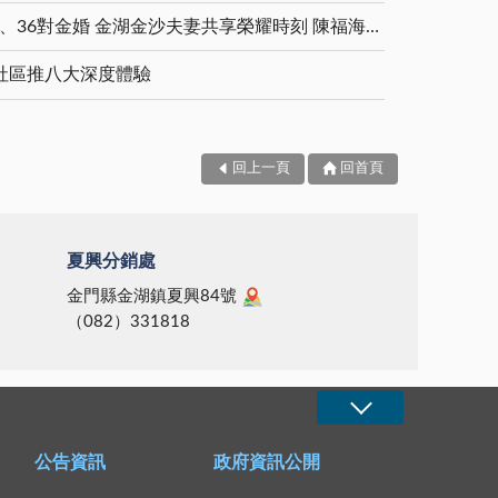
5對白金婚、11對鑽石婚、36對金婚 金湖金沙夫妻共享榮耀時刻 陳福海表揚金鑽婚夫妻 向半世紀相守家庭典範致敬
社區推八大深度體驗
回上一頁
回首頁
夏興分銷處
金門縣金湖鎮夏興84號
（082）331818
公告資訊
政府資訊公開