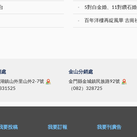
台
百年洋樓再綻風華 古崗
銷處
金山分銷處
湖鎮山外里山外2-7號
金門縣金城鎮民族路92號
331525
（082）328725
我要投稿
我要訂報
我要刊廣告