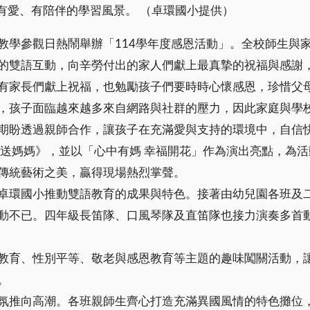
有愛、有陪伴的學習風景。 （卓環國小提供）
教學參觀日熱鬧舉辦「114學年度感恩活動」。全校師生與
的雙語互動，向辛勞付出的家人們獻上最真摯的祝福與感謝
有家長們獻上祝福，也勉勵孩子們要時時心懷感恩，珍惜父
，孩子面臨越來越多來自網路與社群的壓力，因此家庭與學
期盼透過親師合作，讓孩子在充滿愛與支持的環境中，自信
愛送媽媽》，並以「心中有媽 幸福開花」作為演出亮點，為
傳統藝術之美，贏得現場熱烈掌聲。
卓環國小推動雙語教育的成果與特色。接著由幼兒園各班及
動不已。四年級長笛隊、口風琴隊及直笛隊也接力演奏多首
教育、性別平等、敬老與感恩教育等主題的趣味闖關活動，
。
氛推向高潮。各班親師生齊心打造充滿異國風情的特色攤位