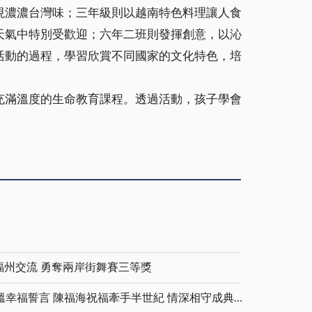
現濃濃台灣味；三年級則以越南特色料理讓人食
天氣中特別受歡迎；六年二班則發揮創意，以沁
活動的過程，學習欣賞不同國家的文化特色，培
充滿溫度的生命教育課程。透過活動，孩子學會
福州交流 勇奪兩岸街舞賽三等獎
金鑽婚夫妻重披婚紗 重溫幸福誓言 陳福海祝福牽手半世紀 情深相守成典範