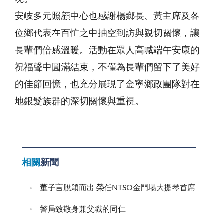
安岐多元照顧中心也感謝楊鄉長、黃主席及各
位鄉代表在百忙之中抽空到訪與親切關懷，讓
長輩們倍感溫暖。活動在眾人高喊端午安康的
祝福聲中圓滿結束，不僅為長輩們留下了美好
的佳節回憶，也充分展現了金寧鄉政團隊對在
地銀髮族群的深切關懷與重視。
相關
新聞
董子言脫穎而出 榮任NTSO金門場大提琴首席
警局致敬身兼父職的同仁