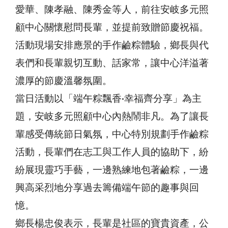
愛華、陳孝融、陳秀金等人，前往安岐多元照
顧中心關懷慰問長輩，並提前致贈節慶祝福。
活動現場安排應景的手作鹼粽體驗，鄉長與代
表們和長輩親切互動、話家常，讓中心洋溢著
濃厚的節慶溫馨氛圍。
當日活動以「端午粽飄香·幸福齊分享」為主
題，安岐多元照顧中心內熱鬧非凡。為了讓長
輩感受傳統節日氣氛，中心特別規劃手作鹼粽
活動，長輩們在志工與工作人員的協助下，紛
紛展現靈巧手藝，一邊熟練地包著鹼粽，一邊
興高采烈地分享過去籌備端午節的趣事與回
憶。
鄉長楊忠俊表示，長輩是社區的寶貴資產，公