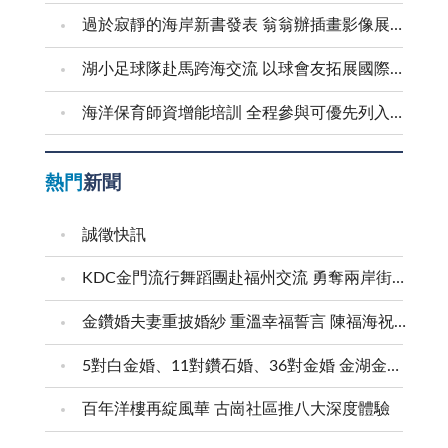
過於寂靜的海岸新書發表 翁翁辦插畫影像展和茶會
湖小足球隊赴馬跨海交流 以球會友拓展國際視野
海洋保育師資增能培訓 全程參與可優先列入到校宣導講師
熱門
新聞
誠徵快訊
KDC金門流行舞蹈團赴福州交流 勇奪兩岸街舞賽三等獎
金鑽婚夫妻重披婚紗 重溫幸福誓言 陳福海祝福牽手半世紀 情深相守成典範
5對白金婚、11對鑽石婚、36對金婚 金湖金沙夫妻共享榮耀時刻 陳福海表揚金鑽婚夫妻 向半世紀相守家庭典範致敬
百年洋樓再綻風華 古崗社區推八大深度體驗