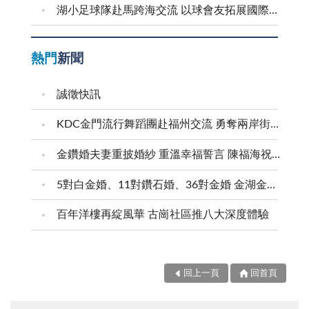
湖小足球隊赴馬跨海交流 以球會友拓展國際視野
熱門
新聞
誠徵快訊
KDC金門流行舞蹈團赴福州交流 勇奪兩岸街舞賽三等獎
金鑽婚夫妻重披婚紗 重溫幸福誓言 陳福海祝福牽手半世紀 情深相守成典範
5對白金婚、11對鑽石婚、36對金婚 金湖金沙夫妻共享榮耀時刻 陳福海表揚金鑽婚夫妻 向半世紀相守家庭典範致敬
百年洋樓再綻風華 古崗社區推八大深度體驗
回上一頁
回首頁